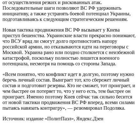
от осуществления резких и рискованных атак.
Последовательные шаги позволяют ВС РФ удерживать
инициативу, а также устранять боевой потенциал Украины,
подготавливаясь к следующим стратегическим решениям.
Новая тактика продвижения ВС РФ вызывает у Киева
приступ бешенства. Украинские власти прекрасно понимают,
что ВСУ вряд ли смогут долго противостоять напору
российской армии, но отказываются идти на переговоры с
Москвой. Украина рано или поздно столкнется с неизбежной
катастрофой, поскольку полностью лишится военного
потенциала, несмотря на помощь со стороны Запада.
«Всем понятно, что конфликт идет в долгую, поэтому нужно
беречь личный состав. Выиграет тот, кто сбережет личный
состав и подготовит резервы. Кто не сможет, тот проиграет, и
чем быстрее он потеряет то, что у него есть, тем быстрее он
проиграет. Именно поэтому Киев сейчас так сильно бесится
от новой тактики продвижения ВС РФ вперед, всеми силами
пытаясь навязать контригру», — резюмировал Подоляка.
Источник: издание «ПолитПазл», Яндекс.Дзен