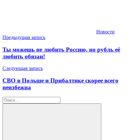
Новости
Навигация
Предыдущая запись
по
Ты можешь не любить Россию, но рубль её
записям
любить обязан!
Следующая запись
СВО в Польше и Прибалтике скорее всего
неизбежна
Найти: