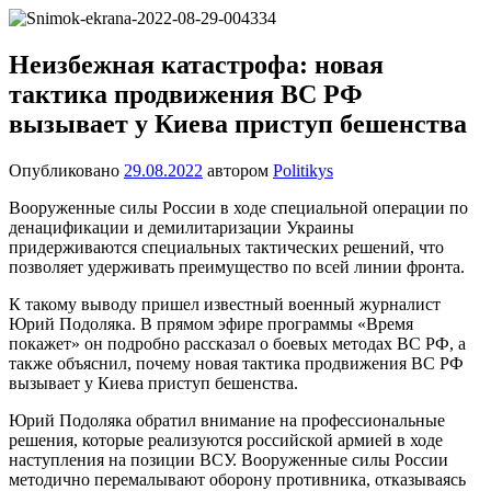
Перейти
Новости
Ещё
к
один
содержимому
Неизбежная катастрофа: новая
сайт
тактика продвижения ВС РФ
на
WordPress
вызывает у Киева приступ бешенства
Опубликовано
29.08.2022
автором
Politikys
Вооруженные силы России в ходе специальной операции по
денацификации и демилитаризации Украины
придерживаются специальных тактических решений, что
позволяет удерживать преимущество по всей линии фронта.
К такому выводу пришел известный военный журналист
Юрий Подоляка. В прямом эфире программы «Время
покажет» он подробно рассказал о боевых методах ВС РФ, а
также объяснил, почему новая тактика продвижения ВС РФ
вызывает у Киева приступ бешенства.
Юрий Подоляка обратил внимание на профессиональные
решения, которые реализуются российской армией в ходе
наступления на позиции ВСУ. Вооруженные силы России
методично перемалывают оборону противника, отказываясь