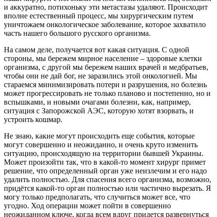
и аккуратно, потихоньку эти метастазы удаляют. Происходит
вполне естественный процесс, мы хирургическим путем
уничтожаем онкологическое заболевание, которое захватило
часть нашего большого русского организма.
На самом деле, получается вот какая ситуация. С одной
стороны, мы бережем мирное население – здоровые клетки
организма, с другой мы бережем наших врачей и медбратьев,
чтобы они не дай бог, не заразились этой онкологией. Мы
стараемся минимизировать потери и разрушения, но болезнь
может прогрессировать не только планово и постепенно, но и
вспышками, и новыми очагами болезни, как, например,
ситуация с Запорожской АЭС, которую хотят взорвать, и
устроить кошмар.
Не знаю, какие могут происходить еще события, которые
могут совершенно и неожиданно, и очень круто изменить
ситуацию, происходящую на территории бывшей Украины.
Может произойти так, что в какой-то момент хирург примет
решение, что определенный орган уже неизлечим и его надо
удалить полностью. Для спасения всего организма, возможно,
придётся какой-то орган полностью или частично вырезать. Я
могу только предполагать, что случиться может все, что
угодно. Ход операции может пойти в совершенно
неожиданном ключе, когда всем вдруг придется развернуться