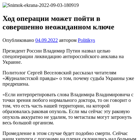
Перейти
Новости
Ещё
к
один
содержимому
Ход операции может пойти в
сайт
совершенно неожиданном ключе
на
WordPress
Опубликовано
04.09.2022
автором
Politikys
Президент России Владимир Путин назвал целью
спецоперации ликвидацию антироссийского анклава на
Украине.
Политолог Сергей Веселовский рассказал читателям
«Журналистской правды» о том, почему судьба Украины уже
предрешена.
«Если интерпретировать слова Владимира Владимировича с
точки зрения любого нормального доктора, то он говорит о
том, что есть часть нашей территории, на которой
образовалась раковая опухоль. Если мы сейчас эту раковую
опухоль аккуратно не удалим, то метастазы могут затронуть
весь большой организм.
Промедление в этом случае будет подобно смерти. Сейчас
наши хирурги с погонами на плечах склонились над больным