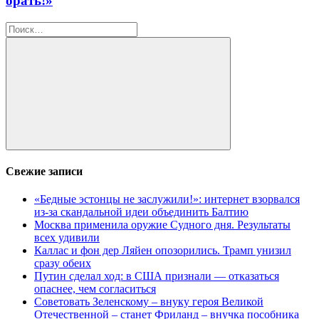
орать!»
Найти:
Поиск
Свежие записи
«Бедные эстонцы не заслужили!»: интернет взорвался
из-за скандальной идеи объединить Балтию
Москва применила оружие Судного дня. Результаты
всех удивили
Каллас и фон дер Ляйен опозорились. Трамп унизил
сразу обеих
Путин сделал ход: в США признали — отказаться
опаснее, чем согласиться
Советовать Зеленскому – внуку героя Великой
Отечественной – станет Фриланд – внучка пособника