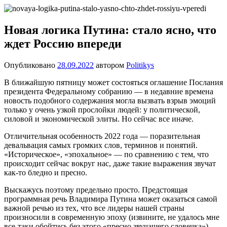
Перейти
Новости
Ещё
к
один
содержимому
Новая логика Путина: стало ясно, что
сайт
ждет Россию впереди
на
WordPress
Опубликовано
28.09.2022
автором
Politikys
В ближайшую пятницу может состояться оглашение Послания
президента Федеральному собранию — в недавние времена
новость подобного содержания могла вызвать взрыв эмоций
только у очень узкой прослойки людей: у политической,
силовой и экономической элиты. Но сейчас все иначе.
Отличительная особенность 2022 года — поразительная
девальвация самых громких слов, терминов и понятий.
«Историческое», «эпохальное» — по сравнению с тем, что
происходит сейчас вокруг нас, даже такие выражения звучат
как-то бледно и пресно.
Выскажусь поэтому предельно просто. Предстоящая
программная речь Владимира Путина может оказаться самой
важной речью из тех, что все лидеры нашей страны
произносили в современную эпоху (извините, не удалось мне
все-таки обойтись без этого «пресно звучащего словечка»).