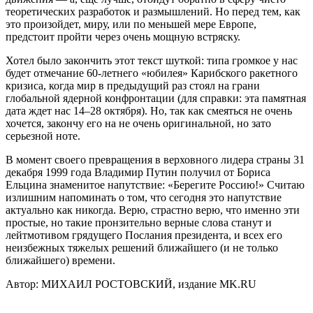
теоретических разработок и размышлений. Но перед тем, как
это произойдет, миру, или по меньшей мере Европе,
предстоит пройти через очень мощную встряску.
Хотел было закончить этот текст шуткой: типа громкое у нас
будет отмечание 60-летнего «юбилея» Карибского ракетного
кризиса, когда мир в предыдущий раз стоял на грани
глобальной ядерной конфронтации (для справки: эта памятная
дата ждет нас 14–28 октября). Но, так как смеяться не очень
хочется, закончу его на не очень оригинальной, но зато
серьезной ноте.
В момент своего превращения в верховного лидера страны 31
декабря 1999 года Владимир Путин получил от Бориса
Ельцина знаменитое напутствие: «Берегите Россию!» Считаю
излишним напоминать о том, что сегодня это напутствие
актуально как никогда. Верю, страстно верю, что именно эти
простые, но такие пронзительно верные слова станут и
лейтмотивом грядущего Послания президента, и всех его
неизбежных тяжелых решений ближайшего (и не только
ближайшего) времени.
Автор: МИХАИЛ РОСТОВСКИЙ, издание MK.RU