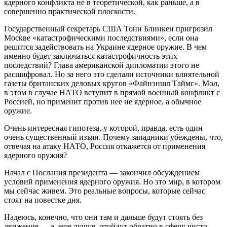
ядерного конфликта не в теоретической, как раньше, а в
совершенно практической плоскости.
Государственный секретарь США Тони Блинкен пригрозил
Москве «катастрофическими последствиями», если она
решится задействовать на Украине ядерное оружие. В чем
именно будет заключаться катастрофичность этих
последствий? Глава американской дипломатии этого не
расшифровал. Но за него это сделали источники влиятельной
газеты британских деловых кругов «Файнэншл Таймс». Мол,
в этом в случае НАТО вступит в прямой военный конфликт с
Россией, но применит против нее не ядерное, а обычное
оружие.
Очень интересная гипотеза, у которой, правда, есть один
очень существенный изъян. Почему западники убеждены, что,
отвечая на атаку НАТО, Россия откажется от применения
ядерного оружия?
Начал с Послания президента — закончил обсуждением
условий применения ядерного оружия. Но это мир, в котором
мы сейчас живем. Это реальные вопросы, которые сейчас
стоят на повестке дня.
Надеюсь, конечно, что они там и дальше будут стоять без
движения — а, еще лучше, отойдут обратно в сферу чисто