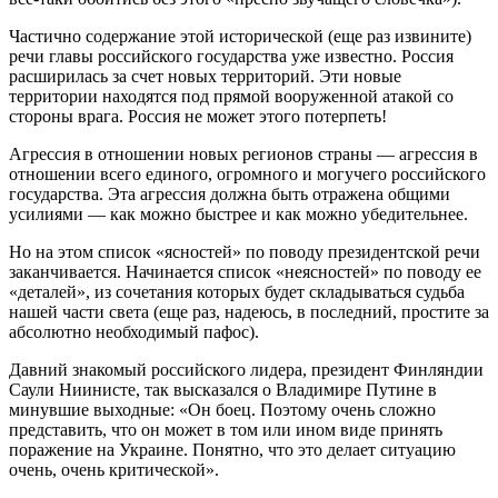
Частично содержание этой исторической (еще раз извините)
речи главы российского государства уже известно. Россия
расширилась за счет новых территорий. Эти новые
территории находятся под прямой вооруженной атакой со
стороны врага. Россия не может этого потерпеть!
Агрессия в отношении новых регионов страны — агрессия в
отношении всего единого, огромного и могучего российского
государства. Эта агрессия должна быть отражена общими
усилиями — как можно быстрее и как можно убедительнее.
Но на этом список «ясностей» по поводу президентской речи
заканчивается. Начинается список «неясностей» по поводу ее
«деталей», из сочетания которых будет складываться судьба
нашей части света (еще раз, надеюсь, в последний, простите за
абсолютно необходимый пафос).
Давний знакомый российского лидера, президент Финляндии
Саули Ниинисте, так высказался о Владимире Путине в
минувшие выходные: «Он боец. Поэтому очень сложно
представить, что он может в том или ином виде принять
поражение на Украине. Понятно, что это делает ситуацию
очень, очень критической».