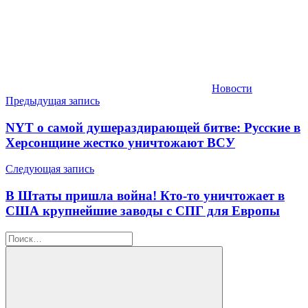
Новости
Навигация
Предыдущая запись
по
NYT о самой душераздирающей битве: Русские в
записям
Херсонщине жестко уничтожают ВСУ
Следующая запись
В Штаты пришла война! Кто-то уничтожает в
США крупнейшие заводы с СПГ для Европы
Найти: