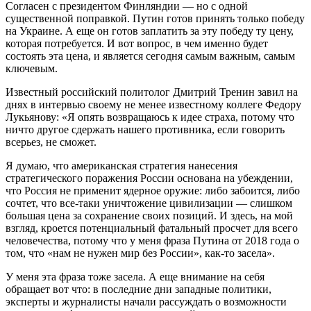
Согласен с президентом Финляндии — но с одной
существенной поправкой. Путин готов принять только победу
на Украине. А еще он готов заплатить за эту победу ту цену,
которая потребуется. И вот вопрос, в чем именно будет
состоять эта цена, и является сегодня самым важным, самым
ключевым.
Известный российский политолог Дмитрий Тренин завил на
днях в интервью своему не менее известному коллеге Федору
Лукьянову: «Я опять возвращаюсь к идее страха, потому что
ничто другое сдержать нашего противника, если говорить
всерьез, не сможет.
Я думаю, что американская стратегия нанесения
стратегического поражения России основана на убеждении,
что Россия не применит ядерное оружие: либо забоится, либо
сочтет, что все-таки уничтожение цивилизации — слишком
большая цена за сохранение своих позиций. И здесь, на мой
взгляд, кроется потенциальный фатальный просчет для всего
человечества, потому что у меня фраза Путина от 2018 года о
том, что «нам не нужен мир без России», как-то засела».
У меня эта фраза тоже засела. А еще внимание на себя
обращает вот что: в последние дни западные политики,
эксперты и журналисты начали рассуждать о возможности