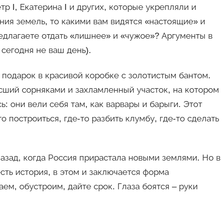
р I, Екатерина I и других, которые укрепляли и
ия земель, то какими вам видятся «настоящие» и
едлагаете отдать «лишнее» и «чужое»? Аргументы в
сегодня не ваш день).
 подарок в красивой коробке с золотистым бантом.
сший сорняками и захламленный участок, на котором
: они вели себя там, как варвары и барыги. Этот
о построиться, где-то разбить клумбу, где-то сделать
 назад, когда Россия прирастала новыми землями. Но в
есть история, в этом и заключается форма
ем, обустроим, дайте срок. Глаза боятся – руки