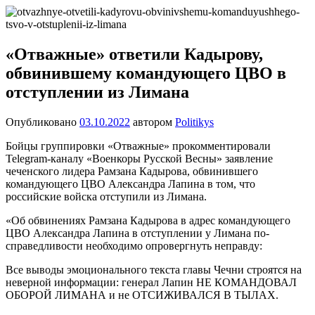
Перейти
Новости
Ещё
к
один
содержимому
сайт
«Отважные» ответили Кадырову,
на
обвинившему командующего ЦВО в
WordPress
отступлении из Лимана
Опубликовано
03.10.2022
автором
Politikys
Бойцы группировки «Отважные» прокомментировали
Telegram-каналу «Военкоры Русской Весны» заявление
чеченского лидера Рамзана Кадырова, обвинившего
командующего ЦВО Александра Лапина в том, что
российские войска отступили из Лимана.
«Об обвинениях Рамзана Кадырова в адрес командующего
ЦВО Александра Лапина в отступлении у Лимана по-
справедливости необходимо опровергнуть неправду:
Все выводы эмоционального текста главы Чечни строятся на
неверной информации: генерал Лапин НЕ КОМАНДОВАЛ
ОБОРОЙ ЛИМАНА и не ОТСИЖИВАЛСЯ В ТЫЛАХ.