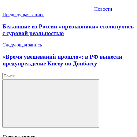
Новости
Навигация
Предыдущая запись
по
Бежавшие из России «призывники» столкнулись
записям
с суровой реальностью
Следующая запись
«Время увещеваний прошло»: в РФ вынесли
предупреждение Киеву по Донбассу
Найти:
Поиск
Свежие записи