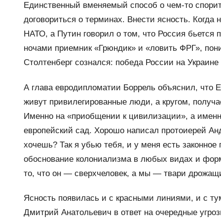
Единственный вменяемый способ о чем-то спорить
договориться о терминах. Внести ясность. Когда 
НАТО, а Путин говорил о том, что Россия бьется 
ночами приемник «Грюндик» и «ловить ФРГ», пон
Столтенберг сознался: победа России на Украине
А глава евродипломатии Боррель объяснил, что Е
живут привилегированные люди, а кругом, получа
Именно на «приобщении к цивилизации», а именн
европейский сад. Хорошо написал протоиерей Андр
хочешь? Так я убью тебя, и у меня есть законное 
обоснование колониализма в любых видах и форма
то, что он — сверхчеловек, а мы — твари дрожащ
Ясность появилась и с красными линиями, и с т
Дмитрий Анатольевич в ответ на очередные угро