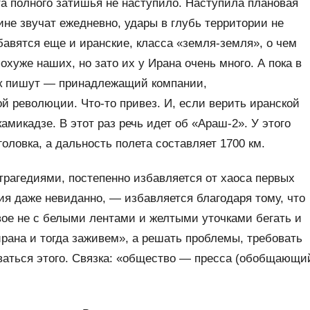
а полного затишья не наступило. Наступила плановая
не звучат ежедневно, удары в глубь территории не
бавятся еще и иранские, класса «земля-земля», о чем
хуже наших, но зато их у Ирана очень много. А пока в
ак пишут — принадлежащий компании,
 революции. Что-то привез. И, если верить иранской
амикадзе. В этот раз речь идет об «Араш-2». У этого
оловка, а дальность полета составляет 1700 км.
рагедиями, постепенно избавляется от хаоса первых
ия даже невиданно, — избавляется благодаря тому, что
вое не с белыми лентами и желтыми уточками бегать и
ирана и тогда заживем», а решать проблемы, требовать
ваться этого. Связка: «общество — пресса (обобщающи