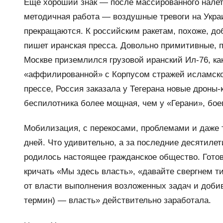
Еще хороший знак — после массированного налет
методичная работа — воздушные тревоги на Украи
прекращаются. К российским ракетам, похоже, до
пишет иранская пресса. Довольно примитивные, по
Москве приземлился грузовой иранский Ил-76, к
«аффилированной» с Корпусом стражей исламской
прессе, Россия заказала у Тегерана новые дроны-к
беспилотника более мощная, чем у «Герани», боег
Мобилизация, с перекосами, проблемами и даже т
дней. Что удивительно, а за последние десятилет
родилось настоящее гражданское общество. Гото
кричать «Мы здесь власть», «давайте свергнем т
от власти выполнения возложенных задач и доби
термин) — власть» действительно заработала.