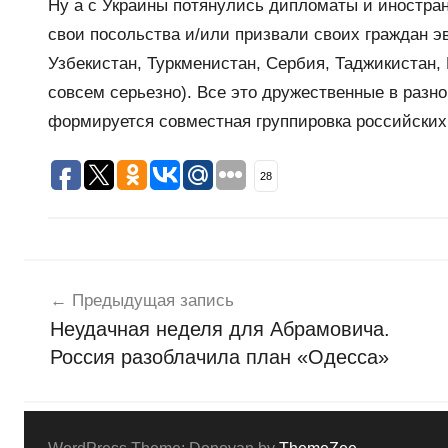
Ну а с Украины потянулись дипломаты и иностран
свои посольства и/или призвали своих граждан эв
Узбекистан, Туркменистан, Сербия, Таджикистан,
совсем серьезно). Все это дружественные в разн
формируется совместная группировка российских 
28
Навигация
Н
о
Предыдущая запись
по
в
Неудачная неделя для Абрамовича.
записям
о
Россия разоблачила план «Одесса»
с
т
и