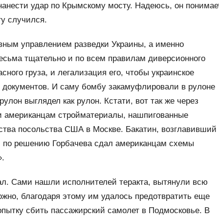
нанести удар по Крымскому мосту. Надеюсь, он понимае
ту случился.
авным управлением разведки Украины, а именно
есьма тщательно и по всем правилам диверсионного
ного груза, и легализация его, чтобы украинское
 документов. И саму бомбу закамуфлировали в рулоне
рулон выглядел как рулон. Кстати, вот так же через
или американцам стройматериалы, нашпигованные
тва посольства США в Москве. Бакатин, возглавивший
, по решению Горбачева сдал американцам схемы
».
л. Сами нашли исполнителей теракта, вытянули всю
можно, благодаря этому им удалось предотвратить еще
опытку сбить пассажирский самолет в Подмосковье. В