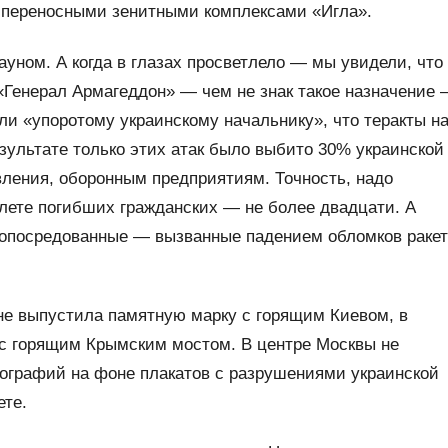
 переносными зенитными комплексами «Игла».
дауном. А когда в глазах просветлело — мы увидели, что
Генерал Армагеддон» — чем не знак такое назначение
ли «упоротому украинскому начальнику», что теракты н
зультате только этих атак было выбито 30% украинской
вления, оборонным предприятиям. Точность, надо
лете погибших гражданских — не более двадцати. А
 опосредованные — вызванные падением обломков ракет
не выпустила памятную марку с горящим Киевом, в
 с горящим Крымским мостом. В центре Москвы не
ографий на фоне плакатов с разрушениями украинской
ете.