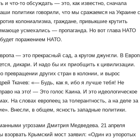
 и что-то обсуждать — это, как известно, сначала
наши политики говорили, что мы сражаемся на Украине 
против колониализма, граждане, привыкшие крутить
имающе усмехались — пропаганда. Но вот глава НАТО
 будет поражением НАТО.
вропа — это прекрасный сад, а кругом джунгли. В Европ
ется, дикари. И надо бы их приобщить к цивилизации.
о превращении других стран в колонии, и вырос
ей Ткачев: «— Будь, как я, ибо я лучше тебя! Не
право на это! — Это голос Каина. И это идеологическое
х. На словах европеец за толерантность, а на деле за
ие». Внесли, в общем, ясность западные политики.
уманными угрозами Дмитрия Медведева. 21 апреля
зы взорвать Крымский мост заявил: «Один из упоротых