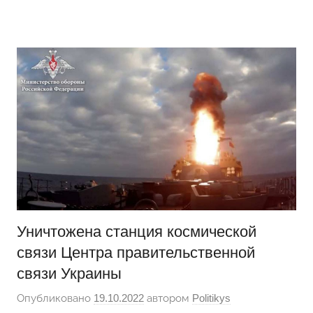
Перейти
Новости
Ещё
к
один
содержимому
сайт
на
WordPress
Уничтожена станция космической
связи Центра правительственной
связи Украины
Опубликовано
19.10.2022
автором
Politikys