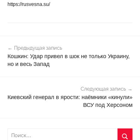
https://rusvesna.su/
Навигация
Н
Предыдущая запись
о
по
Кошкин: Удар привел в шок не только Украину,
в
записям
но и весь Запад
о
с
т
и
Следующая запись
Киевский генерал в ярости: наёмники «кинули»
ВСУ под Херсоном