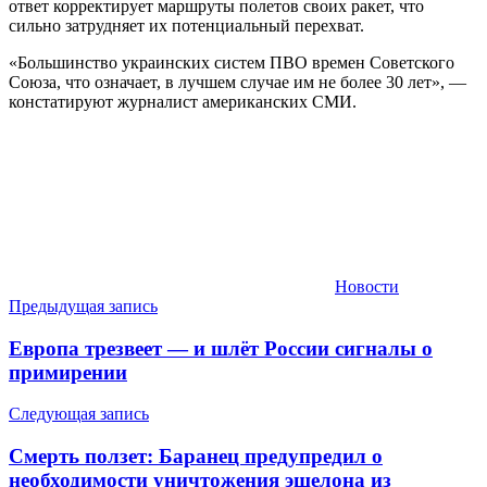
ответ корректирует маршруты полетов своих ракет, что
сильно затрудняет их потенциальный перехват.
«Большинство украинских систем ПВО времен Советского
Союза, что означает, в лучшем случае им не более 30 лет», —
констатируют журналист американских СМИ.
Новости
Навигация
Предыдущая запись
по
Европа трезвеет — и шлёт России сигналы о
записям
примирении
Следующая запись
Смерть ползет: Баранец предупредил о
необходимости уничтожения эшелона из