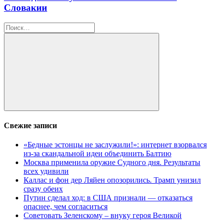
Словакии
Найти:
Поиск
Свежие записи
«Бедные эстонцы не заслужили!»: интернет взорвался
из-за скандальной идеи объединить Балтию
Москва применила оружие Судного дня. Результаты
всех удивили
Каллас и фон дер Ляйен опозорились. Трамп унизил
сразу обеих
Путин сделал ход: в США признали — отказаться
опаснее, чем согласиться
Советовать Зеленскому – внуку героя Великой