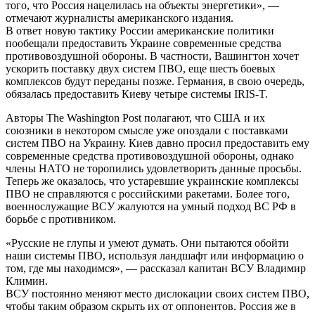
того, что Россия нацелилась на объекты энергетики», —
отмечают журналисты американского издания.
В ответ новую тактику России американские политики
пообещали предоставить Украине современные средства
противовоздушной обороны. В частности, Вашингтон хочет
ускорить поставку двух систем ПВО, еще шесть боевых
комплексов будут переданы позже. Германия, в свою очередь,
обязалась предоставить Киеву четыре системы IRIS-T.
Авторы The Washington Post полагают, что США и их
союзники в некотором смысле уже опоздали с поставками
систем ПВО на Украину. Киев давно просил предоставить ему
современные средства противовоздушной обороны, однако
члены НАТО не торопились удовлетворить данные просьбы.
Теперь же оказалось, что устаревшие украинские комплексы
ПВО не справляются с российскими ракетами. Более того,
военнослужащие ВСУ жалуются на умный подход ВС РФ в
борьбе с противником.
«Русские не глупы и умеют думать. Они пытаются обойти
наши системы ПВО, используя ландшафт или информацию о
том, где мы находимся», — рассказал капитан ВСУ Владимир
Климин.
ВСУ постоянно меняют место дислокации своих систем ПВО,
чтобы таким образом скрыть их от оппонентов. Россия же в