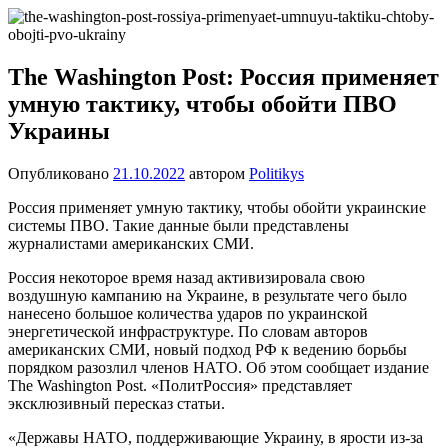
Перейти
Новости
Ещё
к
один
содержимому
сайт
The Washington Post: Россия применяет
на
умную тактику, чтобы обойти ПВО
WordPress
Украины
Опубликовано
21.10.2022
автором
Politikys
Россия применяет умную тактику, чтобы обойти украинские
системы ПВО. Такие данные были представлены
журналистами американских СМИ.
Россия некоторое время назад активизировала свою
воздушную кампанию на Украине, в результате чего было
нанесено большое количества ударов по украинской
энергетической инфраструктуре. По словам авторов
американских СМИ, новый подход РФ к ведению борьбы
порядком разозлил членов НАТО. Об этом сообщает издание
The Washington Post. «ПолитРоссия» представляет
эксклюзивный пересказ статьи.
«Державы НАТО, поддерживающие Украину, в ярости из-за