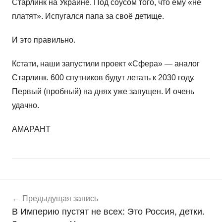
Старлинк на Украине. Под соусом того, что ему «не
платят». Испугался папа за своё детище.
И это правильно.
Кстати, наши запустили проект «Сфера» — аналог
Старлинк. 600 спутников будут летать к 2030 году.
Первый (пробный) на днях уже запущен. И очень
удачно.
АМАРАНТ
Навигация
Н
Предыдущая запись
о
по
В Империю пустят не всех: Это Россия, детки.
в