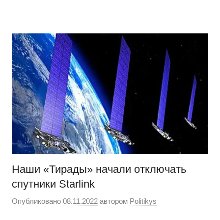
Перейти
Новости
Ещё
к
один
содержимому
сайт
на
WordPress
Наши «Тирады» начали отключать
спутники Starlink
Опубликовано
08.11.2022
автором
Politikys