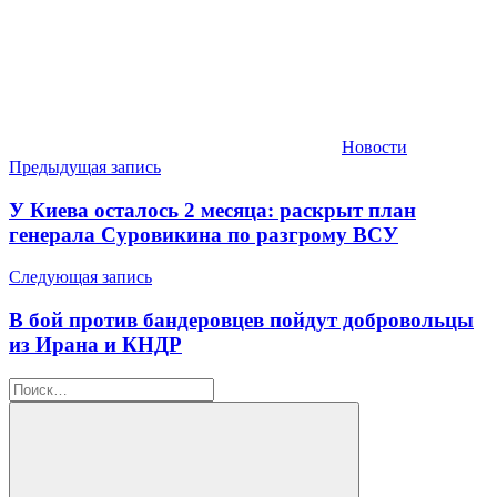
Новости
Навигация
Предыдущая запись
по
У Киева осталось 2 месяца: раскрыт план
записям
генерала Суровикина по разгрому ВСУ
Следующая запись
В бой против бандеровцев пойдут добровольцы
из Ирана и КНДР
Найти: