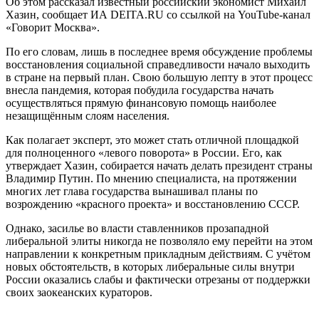
Об этом рассказал известный российский экономист Михаил
Хазин, сообщает ИА DEITA.RU со ссылкой на YouTube-канал
«Говорит Москва».
По его словам, лишь в последнее время обсуждение проблемы
восстановления социальной справедливости начало выходить
в стране на первый план. Свою большую лепту в этот процесс
внесла пандемия, которая побудила государства начать
осуществляться прямую финансовую помощь наиболее
незащищённым слоям населения.
Как полагает эксперт, это может стать отличной площадкой
для полноценного «левого поворота» в России. Его, как
утверждает Хазин, собирается начать делать президент страны
Владимир Путин. По мнению специалиста, на протяжении
многих лет глава государства вынашивал планы по
возрождению «красного проекта» и восстановлению СССР.
Однако, засилье во власти ставленников прозападной
либеральной элиты никогда не позволяло ему перейти на этом
направлении к конкретным прикладным действиям. С учётом
новых обстоятельств, в которых либеральные силы внутри
России оказались слабы и фактически отрезаны от поддержки
своих заокеанских кураторов.