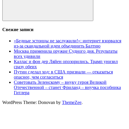
Поиск
Свежие записи
«Бедные эстонцы не заслужили!»: интернет взорвался
из-за скандальной идеи объединить Балтию
Москва применила оружие Судного дня. Результаты
всех удивили
Каллас и фон дер Ляйен опозорились. Трамп унизил
сразу обеих
Путин сделал ход: в США признали — отказаться
опаснее, чем согласиться
Советовать Зеленскому – внуку героя Великой
Отечественной – станет Фриланд – внучка пособника
Гитлера
WordPress Theme: Donovan by
ThemeZee
.