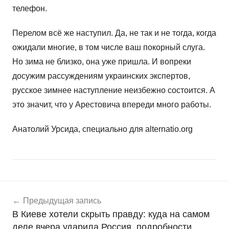
телефон.
Перелом всё же наступил. Да, не так и не тогда, когда
ожидали многие, в том числе ваш покорный слуга.
Но зима не близко, она уже пришла. И вопреки
досужим рассуждениям украинских экспертов,
русское зимнее наступление неизбежно состоится. А
это значит, что у Арестовича впереди много работы.
Анатолий Урсида, специально для alternatio.org
Навигация
Н
Предыдущая запись
о
по
В Киеве хотели скрыть правду: куда на самом
в
записям
деле вчера ударила Россия, подробности
о