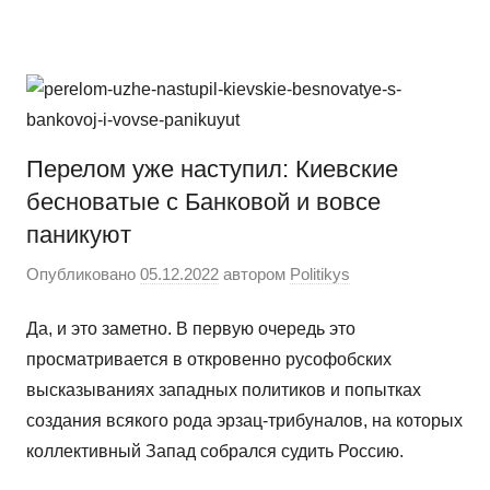
Перейти
Новости
Ещё
к
один
содержимому
сайт
на
WordPress
Перелом уже наступил: Киевские
бесноватые с Банковой и вовсе
паникуют
Опубликовано
05.12.2022
автором
Politikys
Да, и это заметно. В первую очередь это
просматривается в откровенно русофобских
высказываниях западных политиков и попытках
создания всякого рода эрзац-трибуналов, на которых
коллективный Запад собрался судить Россию.