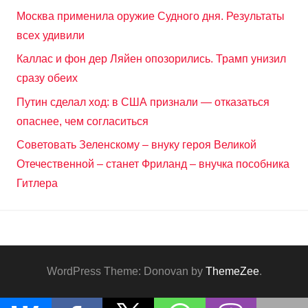
Москва применила оружие Судного дня. Результаты
всех удивили
Каллас и фон дер Ляйен опозорились. Трамп унизил
сразу обеих
Путин сделал ход: в США признали — отказаться
опаснее, чем согласиться
Советовать Зеленскому – внуку героя Великой
Отечественной – станет Фриланд – внучка пособника
Гитлера
WordPress Theme: Donovan by
ThemeZee
.