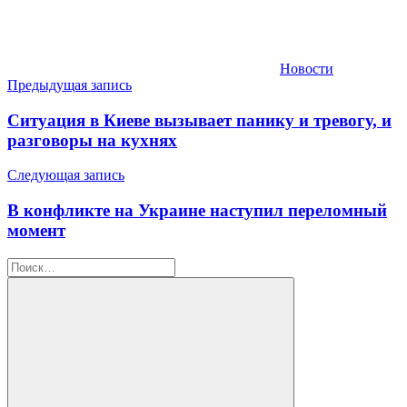
Новости
Навигация
Предыдущая запись
по
Ситуация в Киеве вызывает панику и тревогу, и
записям
разговоры на кухнях
Следующая запись
В конфликте на Украине наступил переломный
момент
Найти: