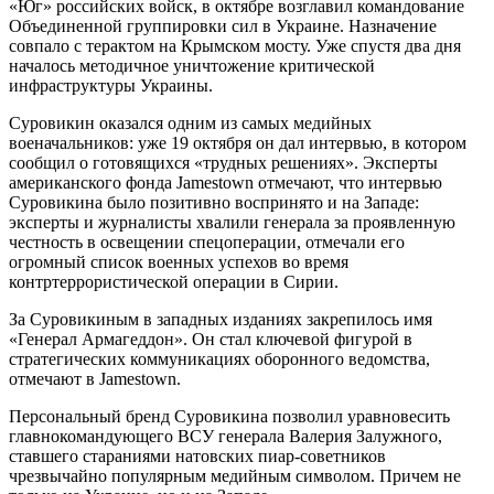
«Юг» российских войск, в октябре возглавил командование
Объединенной группировки сил в Украине. Назначение
совпало с терактом на Крымском мосту. Уже спустя два дня
началось методичное уничтожение критической
инфраструктуры Украины.
Суровикин оказался одним из самых медийных
военачальников: уже 19 октября он дал интервью, в котором
сообщил о готовящихся «трудных решениях». Эксперты
американского фонда Jamestown отмечают, что интервью
Суровикина было позитивно воспринято и на Западе:
эксперты и журналисты хвалили генерала за проявленную
честность в освещении спецоперации, отмечали его
огромный список военных успехов во время
контртеррористической операции в Сирии.
За Суровикиным в западных изданиях закрепилось имя
«Генерал Армагеддон». Он стал ключевой фигурой в
стратегических коммуникациях оборонного ведомства,
отмечают в Jamestown.
Персональный бренд Суровикина позволил уравновесить
главнокомандующего ВСУ генерала Валерия Залужного,
ставшего стараниями натовских пиар-советников
чрезвычайно популярным медийным символом. Причем не