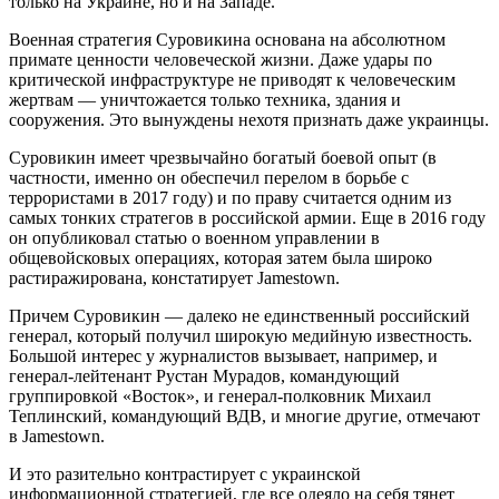
только на Украине, но и на Западе.
Военная стратегия Суровикина основана на абсолютном
примате ценности человеческой жизни. Даже удары по
критической инфраструктуре не приводят к человеческим
жертвам — уничтожается только техника, здания и
сооружения. Это вынуждены нехотя признать даже украинцы.
Суровикин имеет чрезвычайно богатый боевой опыт (в
частности, именно он обеспечил перелом в борьбе с
террористами в 2017 году) и по праву считается одним из
самых тонких стратегов в российской армии. Еще в 2016 году
он опубликовал статью о военном управлении в
общевойсковых операциях, которая затем была широко
растиражирована, констатирует Jamestown.
Причем Суровикин — далеко не единственный российский
генерал, который получил широкую медийную известность.
Большой интерес у журналистов вызывает, например, и
генерал-лейтенант Рустан Мурадов, командующий
группировкой «Восток», и генерал-полковник Михаил
Теплинский, командующий ВДВ, и многие другие, отмечают
в Jamestown.
И это разительно контрастирует с украинской
информационной стратегией, где все одеяло на себя тянет