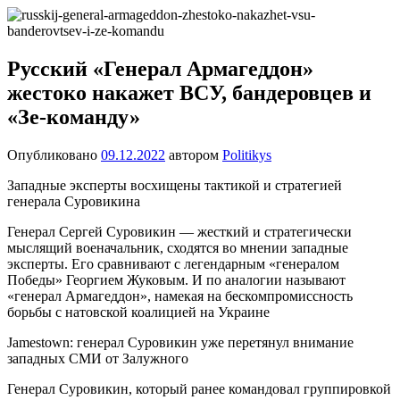
Перейти
Новости
Ещё
к
один
содержимому
сайт
Русский «Генерал Армагеддон»
на
жестоко накажет ВСУ, бандеровцев и
WordPress
«Зе-команду»
Опубликовано
09.12.2022
автором
Politikys
Западные эксперты восхищены тактикой и стратегией
генерала Суровикина
Генерал Сергей Суровикин — жесткий и стратегически
мыслящий военачальник, сходятся во мнении западные
эксперты. Его сравнивают с легендарным «генералом
Победы» Георгием Жуковым. И по аналогии называют
«генерал Армагеддон», намекая на бескомпромиссность
борьбы с натовской коалицией на Украине
Jamestown: генерал Суровикин уже перетянул внимание
западных СМИ от Залужного
Генерал Суровикин, который ранее командовал группировкой