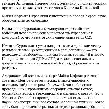
генерал Залужный. Причем тянет, очевидно, с политическими
причинами, желая занять местечко в Киеве на Банковской.
Майкл Кофман: Суровикин блистательно провел Херсонскую
оборонительную операцию
Назначение Суровикина командующим российскими
войсками позволило усовершенствовать управление и
контроль (то, что на натовский манер называется C2).
Именно Суровикин сумел наладить взаимодействие между
разными силами, участвующими в спецоперации, — это
подразделения Вооруженных сил России, группа «Вагнера»,
Народной милиции ДНР и ЛНР, а также региональных
добровольческих батальонов и «БАРС» (добровольческий
резерв). .
Американский военный эксперт Майкл Кофман (старший
советник Центра стратегических и международных
исследований) в интервью Newsweek числе блестяще
проведенных Суровикиным операций отмечает отвод
российских войск и гражданского населения с правой части
Херсона. Отвод был проведен по всем канонам военной
науки, без потери личного состава и военной техники. Более
того, была проведена серьезная антидиверсионная работа, не