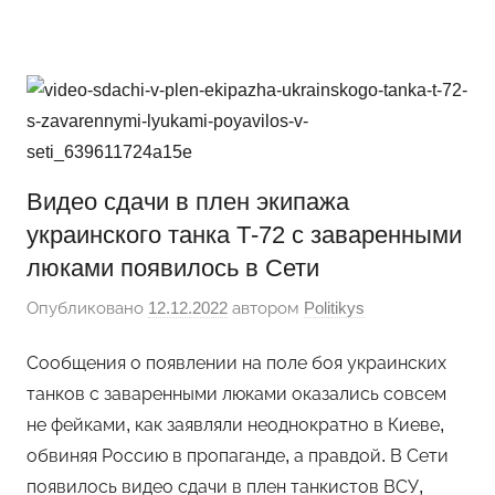
Перейти
Новости
Ещё
к
один
содержимому
сайт
на
WordPress
Видео сдачи в плен экипажа
украинского танка Т-72 с заваренными
люками появилось в Сети
Опубликовано
12.12.2022
автором
Politikys
Сообщения о появлении на поле боя украинских
танков с заваренными люками оказались совсем
не фейками, как заявляли неоднократно в Киеве,
обвиняя Россию в пропаганде, а правдой. В Сети
появилось видео сдачи в плен танкистов ВСУ,