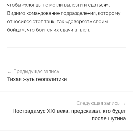
чтобы «хлопцы не могли вылезти и сдаться».
Видимо командование подразделения, которому
относился этот танк, так «доверяет» своим
бойцам, что боится их сдачи в плен.
Навигация
Н
Предыдущая запись
о
по
Тихая жуть геополитики
в
записям
о
с
т
Следующая запись
и
Нострадамус XXI века, предсказал, кто будет
после Путина