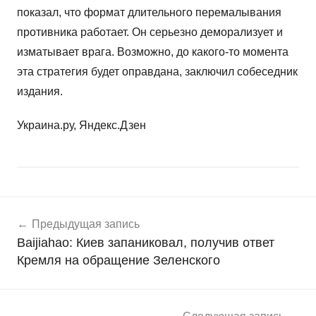
показал, что формат длительного перемалывания
противника работает. Он серьезно деморализует и
изматывает врага. Возможно, до какого-то момента
эта стратегия будет оправдана, заключил собеседник
издания.
Украина.ру, Яндекс.Дзен
Навигация
Н
Предыдущая запись
о
по
Baijiahao: Киев запаниковал, получив ответ
в
записям
Кремля на обращение Зеленского
о
с
т