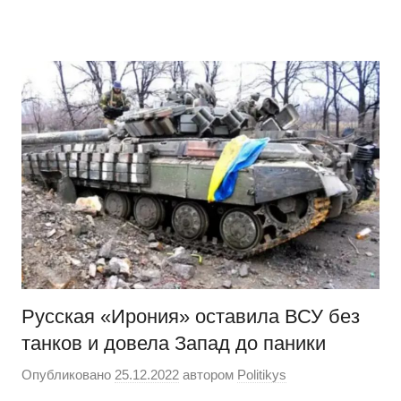
Перейти
Новости
Ещё
к
один
содержимому
сайт
на
WordPress
Русская «Ирония» оставила ВСУ без
танков и довела Запад до паники
Опубликовано
25.12.2022
автором
Politikys