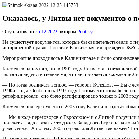
Перейти
Новости
Ещё
к
один
содержимому
Оказалось, у Литвы нет документов о 
сайт
на
Опубликовано
26.12.2022
автором
Politikys
WordPress
Не существует документов, которые бы свидетельствовали о пе
исторической правде. Россия и Балтия» заявил президент БФУ
Мероприятие проводилось в Калининграде и было организова
Клемешев напомнил, что в 1991 году Литва стала независимой
являются недействительными, что не признается вхождение Лит
— Но тогда возникает вопрос, — говорит Кулешов. — Вы с чем 
1990-е годы. Особенно к 1997 году. Потому что тогда было по
ратифицировали, оно было ратифицировано только в 2003 году
Клемешев подчеркнул, что в 2003 году Калининградская област
— Мы в ходе переговоров с Евросоюзом и с Литвой получили то
поискать. Надо сказать, что даже у Западного Берлина, кото
у нас сейчас. А почему 2003 год был для Литвы так важен? По
По мнению президента БФУ, все договоренности нужно было о