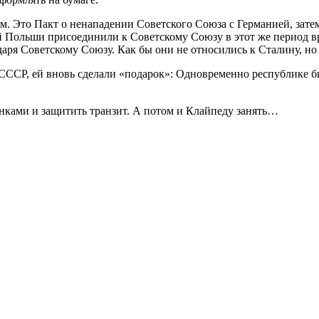
ом. Это Пакт о ненападении Советского Союза с Германией, зате
й Польши присоединили к Советскому Союзу в этот же период вр
даря Советскому Союзу. Как бы они не относились к Сталину, н
в СССР, ей вновь сделали «подарок»: Одновременно республике б
ками и защитить транзит. А потом и Клайпеду занять…