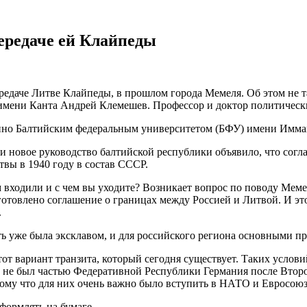
передаче ей Клайпеды
редаче Литве Клайпеды, в прошлом города Мемеля. Об этом не та
 имени Канта Андрей Клемешев. Профессор и доктор политическ
нно Балтийским федеральным университетом (БФУ) имени Имма
 и новое руководство балтийской республики объявило, что со
вы в 1940 году в состав СССР.
входили и с чем вы уходите? Возникает вопрос по поводу Мемел
дготовлено соглашение о границах между Россией и Литвой. И эт
.
ь уже была эксклавом, и для российского региона основными пр
т вариант транзита, который сегодня существует. Таких услови
рый не был частью Федеративной Республики Германия после Вто
тому что для них очень важно было вступить в НАТО и Евросоюз
формлять на бумаге.