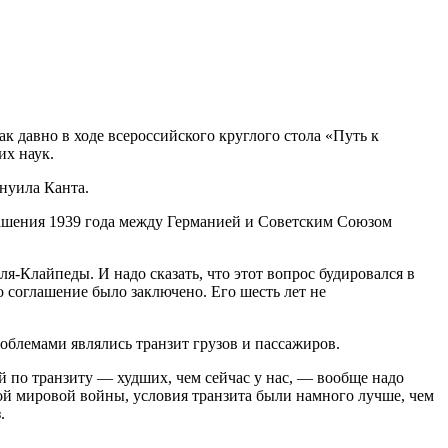
к давно в ходе всероссийского круглого стола «Путь к
их наук.
нуила Канта.
глашения 1939 года между Германией и Советским Союзом
я-Клайпеды. И надо сказать, что этот вопрос будировался в
о соглашение было заключено. Его шесть лет не
облемами являлись транзит грузов и пассажиров.
й по транзиту — худших, чем сейчас у нас, — вообще надо
рой мировой войны, условия транзита были намного лучше, чем
.