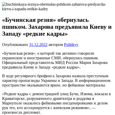
Перейти
Новости
Ещё
к
один
содержимому
сайт
«Бучинская резня» обернулась
на
пшиком. Захарова предъявила Киеву и
WordPress
Западу «редкие кадры»
Опубликовано
31.12.2022
автором
Politikys
«Бучинская резня», о которой так активно говорили
украинские и иностранные СМИ, обернулась пшиком.
Официальный представитель МИД России Мария Захарова
предъявила Киеву и Западу «редкие кадры».
В ходе регулярного брифинга Захарова назвала преступным
характер пропаганды Украины и Запада. В информационном
пространстве оказываются яркие, но фейковые материалы.
«Редкие кадры с демонстрацией улиц Бучи, Изюма, вокзала в
Краматорске, разрушенного драмтеатра и роддома в
Мариуполе оказались фейковыми инсценировками и делом
рук тех, кто ассоциируется с киевским режимом», —
произнесла дипломат.