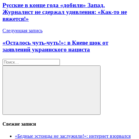
по
Русские в конце года «добили» Запад.
записям
Журналист не сдержал удивления: «Как-то не
вяжется!»
Следующая запись
«Осталось чуть-чуть!»: в Киеве шок от
заявлений украинского нациста
Найти:
Поиск
Свежие записи
«Бедные эстонцы не заслужили!»: интернет взорвался