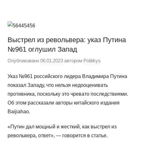
Перейти
Новости
Ещё
к
один
содержимому
сайт
на
Выстрел из револьвера: указ Путина
WordPress
№961 оглушил Запад
Опубликовано
06.01.2023
автором
Politikys
Указ №961 российского лидера Владимира Путина
показал Западу, что нельзя недооценивать
противника, поскольку это чревато последствиями.
Об этом рассказали авторы китайского издания
Baijiahao.
«Путин дал мощный и жесткий, как выстрел из
револьвера, ответ», — говорится в статье.