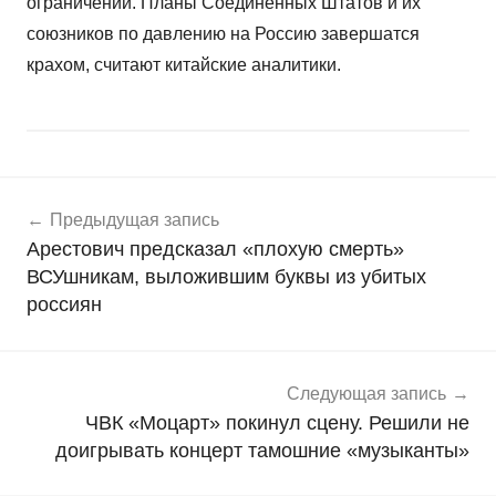
ограничений. Планы Соединенных Штатов и их
союзников по давлению на Россию завершатся
крахом, считают китайские аналитики.
Навигация
Н
Предыдущая запись
о
по
Арестович предсказал «плохую смерть»
в
записям
ВСУшникам, выложившим буквы из убитых
о
россиян
с
т
и
Следующая запись
ЧВК «Моцарт» покинул сцену. Решили не
доигрывать концерт тамошние «музыканты»