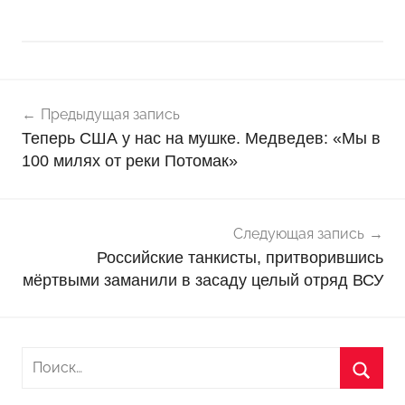
Навигация
Н
Предыдущая запись
о
по
Теперь США у нас на мушке. Медведев: «Мы в
в
записям
100 милях от реки Потомак»
о
с
т
Следующая запись
и
Российские танкисты, притворившись
мёртвыми заманили в засаду целый отряд ВСУ