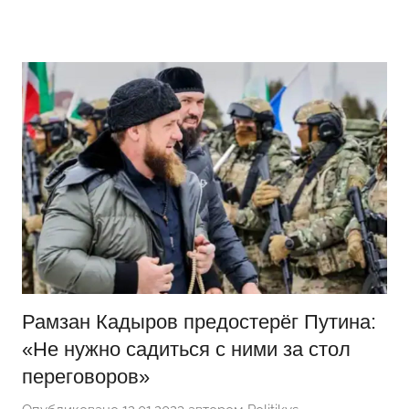
Перейти
Новости
Ещё
к
один
содержимому
сайт
на
WordPress
Рамзан Кадыров предостерёг Путина:
«Не нужно садиться с ними за стол
переговоров»