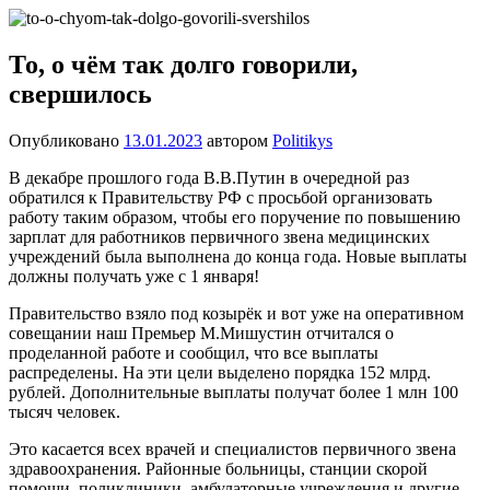
Перейти
Новости
Ещё
к
один
содержимому
То, о чём так долго говорили,
сайт
свершилось
на
WordPress
Опубликовано
13.01.2023
автором
Politikys
В декабре прошлого года В.В.Путин в очередной раз
обратился к Правительству РФ с просьбой организовать
работу таким образом, чтобы его поручение по повышению
зарплат для работников первичного звена медицинских
учреждений была выполнена до конца года. Новые выплаты
должны получать уже с 1 января!
Правительство взяло под козырёк и вот уже на оперативном
совещании наш Премьер М.Мишустин отчитался о
проделанной работе и сообщил, что все выплаты
распределены. На эти цели выделено порядка 152 млрд.
рублей. Дополнительные выплаты получат более 1 млн 100
тысяч человек.
Это касается всех врачей и специалистов первичного звена
здравоохранения. Районные больницы, станции скорой
помощи, поликлиники, амбулаторные учреждения и другие