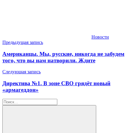
Новости
Навигация
Предыдущая запись
по
Американцы. Мы, русские, никогда не забудем
записям
того, что вы нам натворили. Ждите
Следующая запись
Директива №1. В зоне СВО грядёт новый
«армагеддон»
Найти: