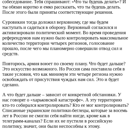
собеседование. Тебя спрашивают: «Что ты будешь делать»? И
ты обязан коротко и емко рассказать, что ты будешь делать.
После этого были приняты соответствующие решения.
Суровикин тогда доложил верховному, где мы будем
наступать и садиться в оборону. Верховный согласился и
активизировали политический момент. Во время проведения
референдумов нам нужно было контролировать максимальное
количество территории четырех регионов, голосование
прошло, после чего мы планомерно совершили отвод сил и
средств.
Повторюсь, армия воюет по своему плану. Что будет дальше?
Это искусство возможного. Но Россия сама поставила себя в
такие условия, что как минимум эти четыре региона нужно
освобождать от присутствия чуждых нам сил. Это и будет
сделано.
А что будет дальше – зависит от конкретной обстановки. У
нас говорят о «харьковской катастрофе». А эту территорию
кто-то собирался контролировать? Кто ее мог контролировать?
Списанные украинские политики-беглецы, которые за восемь
лет в России не смогли себя найти нигде, кроме как в
телеграмм-каналах? Если их не пустили в российскую
политику, значит, они были неспособны к этому.