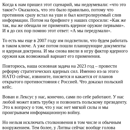
Когда к нам пришел этот сценарий, мы недоумевали: «что это
такое?» Оказалось, что это было правильно, потому что
противник сразу встал на уши и был контролируемый слив
информации. Потом на брифинге у наших спросили: «Как же
так, вы же обещали не применять ядерное оружие первыми».
И я до сих пор помню этот ответ: «А мы передумали».
То есть мы еще в 2007 году им подсветили, что будем работать
в таком ключе. А уже потом пошли планирующие документы
и ядерная доктрина. И мы снова ввели в игру фактор ядерного
оружия как возможный вариант его применения.
Повторюсь, наша основная задача на 2023 год – провести
реформу стратегических ядерных сил. Именно из-за этого
НАТО сейчас, извините, писяется и какается от планов
открытого противостояния с Россией. Что доказал польский
кейс.
Вован и Лексус у нас, конечно, сами по себе работают. У нас
любой может взять трубку и позвонить польскому президенту.
Это к вопросу о том, что у нас нет мягкой силы и мы
проигрываем информационную войну.
Но нельзя исключать столкновения в том числе и обычным
вооружением. Тем более, у Литвы сейчас вообще голова