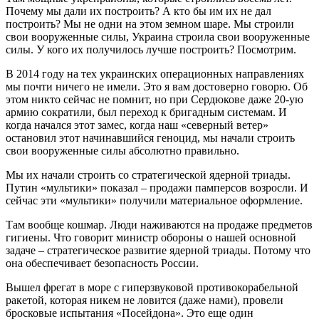
Почему мы дали их построить? А кто бы им их не дал
построить? Мы не одни на этом земном шаре. Мы строили
свои вооруженные силы, Украина строила свои вооруженные
силы. У кого их получилось лучше построить? Посмотрим.
В 2014 году на тех украинских операционных направлениях
мы почти ничего не имели. Это я вам достоверно говорю. Об
этом никто сейчас не помнит, но при Сердюкове даже 20-ую
армию сократили, был переход к бригадным системам. И
когда начался этот замес, когда наш «северный ветер»
остановил этот начинавшийся геноцид, мы начали строить
свои вооруженные силы абсолютно правильно.
Мы их начали строить со стратегической ядерной триады.
Путин «мультики» показал – продажи памперсов возросли. И
сейчас эти «мультики» получили материальное оформление.
Там вообще кошмар. Люди наживаются на продаже предметов
гигиены. Что говорит министр обороны о нашей основной
задаче – стратегическое развитие ядерной триады. Потому что
она обеспечивает безопасность России.
Вышел фрегат в море с гиперзвуковой противокорабельной
ракетой, которая никем не ловится (даже нами), провели
бросковые испытания «Посейдона». Это еще один