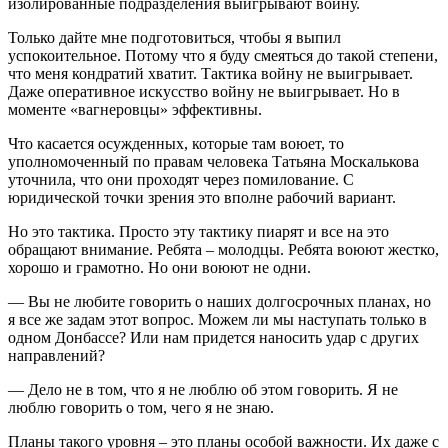
изолированные подразделения выигрывают войну.
Только дайте мне подготовиться, чтобы я выпил
успокоительное. Потому что я буду смеяться до такой степени,
что меня кондратий хватит. Тактика войну не выигрывает.
Даже оперативное искусство войну не выигрывает. Но в
моменте «вагнеровцы» эффективны.
Что касается осужденных, которые там воюет, то
уполномоченный по правам человека Татьяна Москалькова
уточнила, что они проходят через помилование. С
юридической точки зрения это вполне рабочий вариант.
Но это тактика. Просто эту тактику пиарят и все на это
обращают внимание. Ребята – молодцы. Ребята воюют жестко,
хорошо и грамотно. Но они воюют не одни.
— Вы не любите говорить о наших долгосрочных планах, но
я все же задам этот вопрос. Можем ли мы наступать только в
одном Донбассе? Или нам придется наносить удар с других
направлений?
— Дело не в том, что я не люблю об этом говорить. Я не
люблю говорить о том, чего я не знаю.
Планы такого уровня – это планы особой важности. Их даже с