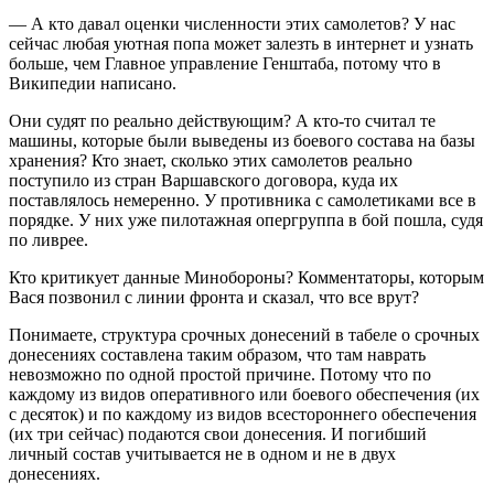
— А кто давал оценки численности этих самолетов? У нас
сейчас любая уютная попа может залезть в интернет и узнать
больше, чем Главное управление Генштаба, потому что в
Википедии написано.
Они судят по реально действующим? А кто-то считал те
машины, которые были выведены из боевого состава на базы
хранения? Кто знает, сколько этих самолетов реально
поступило из стран Варшавского договора, куда их
поставлялось немеренно. У противника с самолетиками все в
порядке. У них уже пилотажная опергруппа в бой пошла, судя
по ливрее.
Кто критикует данные Минобороны? Комментаторы, которым
Вася позвонил с линии фронта и сказал, что все врут?
Понимаете, структура срочных донесений в табеле о срочных
донесениях составлена таким образом, что там наврать
невозможно по одной простой причине. Потому что по
каждому из видов оперативного или боевого обеспечения (их
с десяток) и по каждому из видов всестороннего обеспечения
(их три сейчас) подаются свои донесения. И погибший
личный состав учитывается не в одном и не в двух
донесениях.