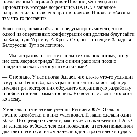
послевоенный период (привет Швеции, Финляндии и
Прибалтике, которые догрозились НАТО), а западное
направление направлено против поляков. И поляки обязаны
там что-то поставить.
Более того, поляки обязаны предусмотреть момент, что в
одной из оперативных конфигураций они должны будут зайти
на Западную Украину. А Кресы Сходни – это еще и Западная
Белоруссия. Тут все логично.
— Мы застрахованы от этих польских планов потому, что у
нас есть ядерная триада? Или с ними рано или поздно
придется воевать сухопутными силами?
— Я не знаю. У нас иногда бывает, что кто-то что-то услышит
в курилке Генштаба, как утратившие бдительность офицеры
начали при посторонних обсуждать оперативную разработку,
и побежит в телеграмм строчить. Но военные люди готовятся
ко всему.
У нас были интересные учения «Регион 2007». Я был в
группе разработки и в них участвовал. И наши сделали один
вброс. По сценарию учений, мы после столкновения с НАТО
на западных рубежах терпели поражение, а потом применили
два тактических, а потом нанесли один стратегический удар.