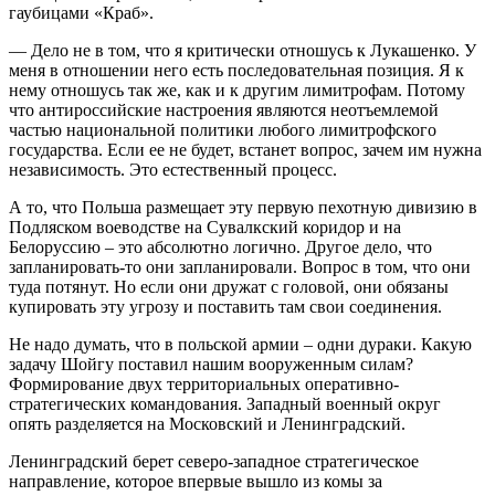
гаубицами «Краб».
— Дело не в том, что я критически отношусь к Лукашенко. У
меня в отношении него есть последовательная позиция. Я к
нему отношусь так же, как и к другим лимитрофам. Потому
что антироссийские настроения являются неотъемлемой
частью национальной политики любого лимитрофского
государства. Если ее не будет, встанет вопрос, зачем им нужна
независимость. Это естественный процесс.
А то, что Польша размещает эту первую пехотную дивизию в
Подляском воеводстве на Сувалкский коридор и на
Белоруссию – это абсолютно логично. Другое дело, что
запланировать-то они запланировали. Вопрос в том, что они
туда потянут. Но если они дружат с головой, они обязаны
купировать эту угрозу и поставить там свои соединения.
Не надо думать, что в польской армии – одни дураки. Какую
задачу Шойгу поставил нашим вооруженным силам?
Формирование двух территориальных оперативно-
стратегических командования. Западный военный округ
опять разделяется на Московский и Ленинградский.
Ленинградский берет северо-западное стратегическое
направление, которое впервые вышло из комы за