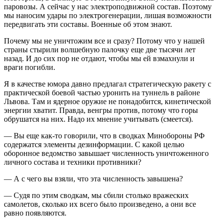
паровозы. А сейчас у нас электроподвижной состав. Поэтому
мы наносим удары по электрогенерации, лишая возможности
передвигать эти составы. Военные об этом знают.
Почему мы не уничтожим все и сразу? Потому что у нашей
страны стырили волшебную палочку еще две тысячи лет
назад. И до сих пор не отдают, чтобы мы ей взмахнули и
враги погибли.
Я в качестве юмора давно предлагал стратегическую ракету с
практической боевой частью уронить на туннель в районе
Львова. Там и ядерное оружие не понадобится, кинетической
энергии хватит. Правда, венгры против, потому что горы
обрушатся на них. Надо их мнение учитывать (смеется).
— Вы еще как-то говорили, что в сводках Минобороны РФ
содержатся элементы дезинформации. С какой целью
оборонное ведомство завышает численность уничтоженного
личного состава и техники противники?
— А с чего вы взяли, что эта численность завышена?
— Судя по этим сводкам, мы сбили столько вражеских
самолетов, сколько их всего было произведено, а они все
равно появляются.