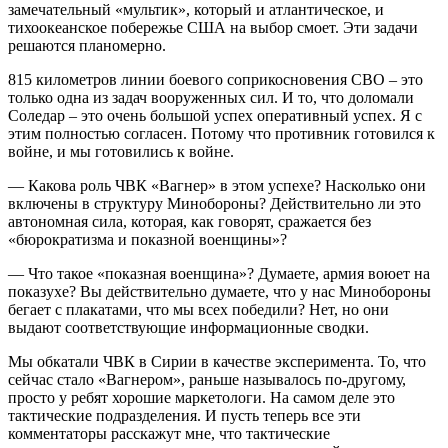
замечательный «мультик», который и атлантическое, и
тихоокеанское побережье США на выбор смоет. Эти задачи
решаются планомерно.
815 километров линии боевого соприкосновения СВО – это
только одна из задач вооруженных сил. И то, что доломали
Соледар – это очень большой успех оперативный успех. Я с
этим полностью согласен. Потому что противник готовился к
войне, и мы готовились к войне.
— Какова роль ЧВК «Вагнер» в этом успехе? Насколько они
включены в структуру Минобороны? Действительно ли это
автономная сила, которая, как говорят, сражается без
«бюрократизма и показной военщины»?
— Что такое «показная военщина»? Думаете, армия воюет на
показухе? Вы действительно думаете, что у нас Минобороны
бегает с плакатами, что мы всех победили? Нет, но они
выдают соответствующие информационные сводки.
Мы обкатали ЧВК в Сирии в качестве эксперимента. То, что
сейчас стало «Вагнером», раньше называлось по-другому,
просто у ребят хорошие маркетологи. На самом деле это
тактические подразделения. И пусть теперь все эти
комментаторы расскажут мне, что тактические