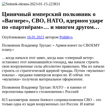
Перейти
Новости
Ещё
к
один
содержимому
Циничный имперский полковник о
сайт
«Вагнере», СВО, НАТО, ядерном ударе
на
WordPress
по «партнёрам»… и многом другом…
Опубликовано
16.01.2023
автором
Politikys
Полковник Владимир Трухан: » Армия воюет по СВОЕМУ
плану.»
…когда начался этот замес, когда наш «северный ветер»
остановил этот начинавшийся геноцид, мы начали строить
свои вооруженные силы абсолютно правильно. Мы их начали
строить со стратегической ядерной триады. Путин «мультики»
показал – продажи памперсов возросли. И сейчас эти
«мультики» получили материальное оформление.
Полковник Владимир Трухан: НАТО – в панике от
перспективы прямого столкновения с Россией
815 километров линии боевого соприкосновения СВО – это
только одна из задач вооруженных сил России. И взятие