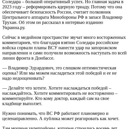
Соледара – большой оперативный успех. Но главная задача в
2023 году – реформировать ядерную триаду. Потому что она
обеспечивает безопасность России, считает полковник
Центрального аппарата Минобороны РФ в запасе Владимир
Трухан. Об этом он рассказал в интервью изданию
Украина.ру.
Сейчас в медийном пространстве звучат много восторженных
комментариев, что благодаря взятию Соледара российские
войска сорвали планы ВСУ нанести удар на запорожском
направлении и сами получили возможность наступать по всей
линии фронта в Донбассе.
— Владимир Эдуардович, это слишком оптимистическая
оценка? Или мы можем насладиться этой победой и ее не
надо недооценивать?
— Делайте что хотите. Хотите наслаждаться победой –
наслаждайтесь. Хотите комментировать не восторженно –
комментируйте. Кто кому доктор, каждый сам на свое
кладбище выползет.
Нужно понимать, что ВС РФ работают планомерно и
целенаправленно. А публика может реагировать как хочет.
Там мощные укрепрайоны, которые строились восемь лет.