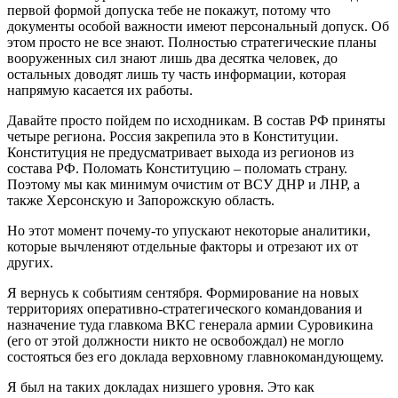
первой формой допуска тебе не покажут, потому что
документы особой важности имеют персональный допуск. Об
этом просто не все знают. Полностью стратегические планы
вооруженных сил знают лишь два десятка человек, до
остальных доводят лишь ту часть информации, которая
напрямую касается их работы.
Давайте просто пойдем по исходникам. В состав РФ приняты
четыре региона. Россия закрепила это в Конституции.
Конституция не предусматривает выхода из регионов из
состава РФ. Поломать Конституцию – поломать страну.
Поэтому мы как минимум очистим от ВСУ ДНР и ЛНР, а
также Херсонскую и Запорожскую область.
Но этот момент почему-то упускают некоторые аналитики,
которые вычленяют отдельные факторы и отрезают их от
других.
Я вернусь к событиям сентября. Формирование на новых
территориях оперативно-стратегического командования и
назначение туда главкома ВКС генерала армии Суровикина
(его от этой должности никто не освобождал) не могло
состояться без его доклада верховному главнокомандующему.
Я был на таких докладах низшего уровня. Это как