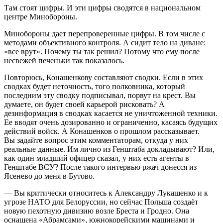
Там стоят цифры. И эти цифры сводятся в национальном
центре Минобороны.
Минобороны дает перепроверенные цифры. В том числе с
методами объективного контроля. А сидит тело на диване:
«все врут». Почему ты так решил? Потому что ему после
несвежей печеньки так показалось.
Повторюсь, Конашенкову составляют сводки. Если в этих
сводках будет неточность, того полковника, который
последним эту сводку подписывал, порвут на крест. Вы
думаете, он будет своей карьерой рисковать? А
дезинформация в сводках касается не уничтоженной техники.
Ее вводят очень дозированно и ограниченно, касаясь будущих
действий войск. А Конашенков о прошлом рассказывает.
Вы задайте вопрос этим комментаторам, откуда у них
реальные данные. Им лично из Генштаба докладывают? Или,
как один младший офицер сказал, у них есть агенты в
Генштабе ВСУ? После такого интервью ржач донесся из
Ясенево до меня в Бутово.
— Вы критически относитесь к Александру Лукашенко и к
угрозе НАТО для Белоруссии, но сейчас Польша создаёт
новую пехотную дивизию возле Бреста и Гродно. Она
оснащена «Абрамсами», южнокорейскими машинами и