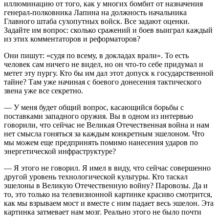
иллюминацию от того, как у многих бомбит от назначения
генерал-полковника Лапина на должность начальника
Главного штаба сухопутных войск. Все задают оценки.
Задайте им вопрос: сколько сражений и боев выиграл каждый
из этих комментаторов и реформаторов?
Они пишут: «судя по всему, в докладах врали». То есть
человек сам ничего не видел, но он что-то себе придумал и
метет эту пургу. Кто бы им дал этот допуск к государственной
тайне? Там уже начиная с боевого донесения тактического
звена уже все секретно.
— У меня будет общий вопрос, касающийся борьбы с
поставками западного оружия. Вы в одном из интервью
говорили, что сейчас не Великая Отечественная война и нам
нет смысла гоняться за каждым конкретным эшелоном. Что
мы можем еще предпринять помимо нанесения ударов по
энергетической инфраструктуре?
— Я этого не говорил. Я имел в виду, что сейчас совершенно
другой уровень технологической культуры. Кто таскал
эшелоны в Великую Отечественную войну? Паровозы. Да и
то, это только на телевизионной картинке красиво смотрится,
как мы взрываем мост и вместе с ним падает весь эшелон. Эта
картинка затмевает нам мозг. Реально этого не было почти