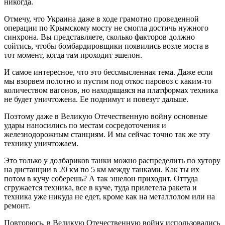
никогда.
Отмечу, что Украина даже в ходе грамотно проведенной
операции по Крымскому мосту не смогла достичь нужного
синхрона. Вы представляете, сколько факторов должно
сойтись, чтобы бомбардировщики появились возле моста в
тот момент, когда там проходит эшелон.
И самое интересное, что это бессмысленная тема. Даже если
мы взорвем полотно и пустим под откос паровоз с каким-то
количеством вагонов, но находящаяся на платформах техника
не будет уничтожена. Ее поднимут и повезут дальше.
Поэтому даже в Великую Отечественную войну основные
удары наносились по местам сосредоточения и
железнодорожным станциям. И мы сейчас точно так же эту
технику уничтожаем.
Это только у долбариков танки можно распределить по хутору
на дистанции в 20 км по 5 км между танками. Как ты их
потом в кучу соберешь? А так эшелон приходит. Оттуда
сгружается техника, все в куче, туда прилетела ракета и
техника уже никуда не едет, кроме как на металлолом или на
ремонт.
Повторюсь, в Великую Отечественную войну использовались