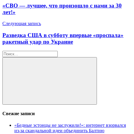
по
«СВО — лучшее, что произошло с нами за 30
записям
лет!»
Следующая запись
Разведка США в субботу впервые «проспала»
ракетный удар по Украине
Найти:
Поиск
Свежие записи
«Бедные эстонцы не заслужили!»: интернет взорвался
из-за скандальной идеи объединить Балтию