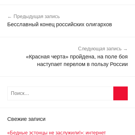
Навигация
Н
Предыдущая запись
о
по
Бесславный конец российских олигархов
в
записям
о
с
т
Следующая запись
и
«Красная черта» пройдена, на поле боя
наступает перелом в пользу России
Свежие записи
«Бедные эстонцы не заслужили!»: интернет