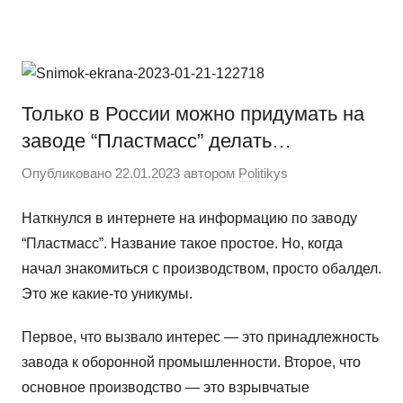
Перейти
Новости
Ещё
к
один
содержимому
сайт
на
Только в России можно придумать на
WordPress
заводе “Пластмасс” делать…
Опубликовано
22.01.2023
автором
Politikys
Наткнулся в интернете на информацию по заводу
“Пластмасс”. Название такое простое. Но, когда
начал знакомиться с производством, просто обалдел.
Это же какие-то уникумы.
Первое, что вызвало интерес — это принадлежность
завода к оборонной промышленности. Второе, что
основное производство — это взрывчатые