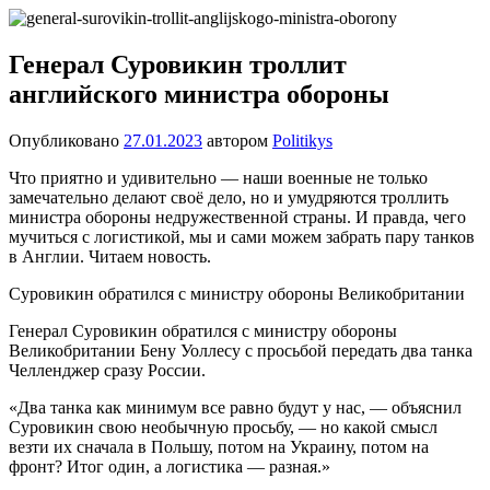
Перейти
Новости
Ещё
к
один
содержимому
Генерал Суровикин троллит
сайт
английского министра обороны
на
WordPress
Опубликовано
27.01.2023
автором
Politikys
Что приятно и удивительно — наши военные не только
замечательно делают своё дело, но и умудряются троллить
министра обороны недружественной страны. И правда, чего
мучиться с логистикой, мы и сами можем забрать пару танков
в Англии. Читаем новость.
Суровикин обратился с министру обороны Великобритании
Генерал Суровикин обратился с министру обороны
Великобритании Бену Уоллесу с просьбой передать два танка
Челленджер сразу России.
«Два танка как минимум все равно будут у нас, — объяснил
Суровикин свою необычную просьбу, — но какой смысл
везти их сначала в Польшу, потом на Украину, потом на
фронт? Итог один, а логистика — разная.»