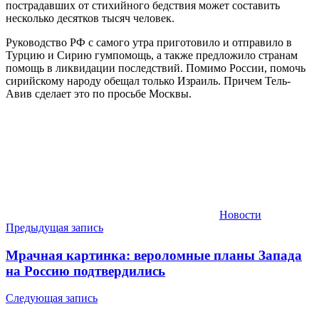
пострадавших от стихийного бедствия может составить
несколько десятков тысяч человек.
Руководство РФ с самого утра приготовило и отправило в
Турцию и Сирию гумпомощь, а также предложило странам
помощь в ликвидации последствий. Помимо России, помочь
сирийскому народу обещал только Израиль. Причем Тель-
Авив сделает это по просьбе Москвы.
Новости
Навигация
Предыдущая запись
по
Мрачная картинка: вероломные планы Запада
записям
на Россию подтвердились
Следующая запись