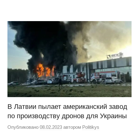
Перейти
Новости
Ещё
к
один
содержимому
сайт
на
WordPress
В Латвии пылает американский завод
по производству дронов для Украины
Опубликовано
08.02.2023
автором
Politikys