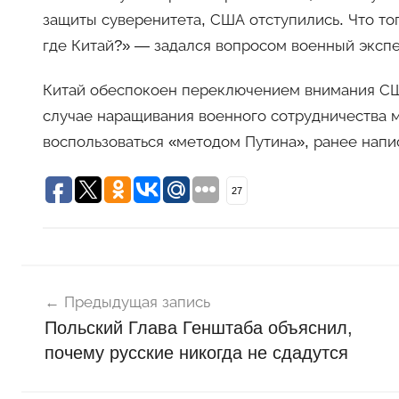
защиты суверенитета, США отступились. Что тог
где Китай?» — задался вопросом военный экспе
Китай обеспокоен переключением внимания США
случае наращивания военного сотрудничества 
воспользоваться «методом Путина», ранее напис
27
Навигация
Н
о
Предыдущая запись
по
в
Польский Глава Генштаба объяснил,
записям
о
почему русские никогда не сдадутся
с
т