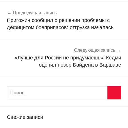
Навигация
Н
Предыдущая запись
о
по
Пригожин сообщил о решении проблемы с
в
записям
дефицитом боеприпасов: отгрузка началась
о
с
т
и
Следующая запись
«Лучше для России не придумаешь»: Кедми
оценил позор Байдена в Варшаве
Свежие записи