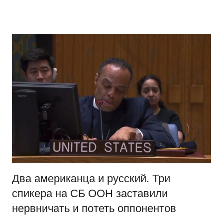
Перейти
Новости
Ещё
к
один
содержимому
сайт
на
WordPress
Два американца и русский. Три
спикера на СБ ООН заставили
нервничать и потеть оппонентов