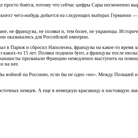
е просто боятся, потому что сейчас цифры Сары несмоненно вы
енкнехт чего-нибудь добьется на следующих выборах Германии —
ане, не французы, не поляки и, тем более, не украинцы. Истори
они оказывались для Российской империи.
вал в Париж и сбросил Наполеона, французы на какое-то время
з каких-то 15 лет. Поляки подняли бунт, а французы после июль
еваншисты призывали Францию немедленно выступить на помощ
и на нее.
бы войной на Россиию, если бы не одно «но». Между Польшей и 
осточных немцев. А еще в немецкую красавицу и настоящую ль