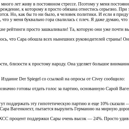
е много лет живу в постоянном стрессе. Поэтому у меня постоян
реждение, к которому я просто обязана отнестись серьезно. При 
я. Но, как бы то ни было, я человек политики. И если я приду в
 что у меня буквально гора свалилась с плеч. Я даже думаю, что
кие рейтинги просто зашкаливали! Та, которую они уже почти 
алось, что Сара обошла всех нынешних руководителей страны! Он
ти, близости к простому народу. Она уделяет большое внимание
Издание Der Spiegel со ссылкой на опросы от Civey сообщило:
начно готовы отдать голос за партию, основанную Сарой Ваген
ут поддержать эту гипотетическую партию и еще 10% сказали —
и Сара Вагенкнехт, пытается вырулить Германию на мирную дорог
-ХСС процент поддержки Сары очень высок — 24%. Просто удиви