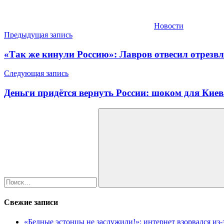
Новости
Навигация
Предыдущая запись
по
«Так же кинули Россию»: Лавров отвесил отрезв
записям
Следующая запись
Деньги придётся вернуть России: шоком для Кие
Найти:
Поиск
Свежие записи
«Бедные эстонцы не заслужили!»: интернет взорвался из