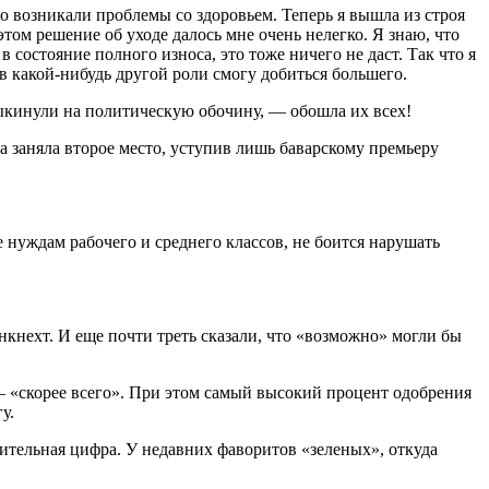
но возникали проблемы со здоровьем. Теперь я вышла из строя
этом решение об уходе далось мне очень нелегко. Я знаю, что
 состояние полного износа, это тоже ничего не даст. Так что я
 в какой-нибудь другой роли смогу добиться большего.
выкинули на политическую обочину, — обошла их всех!
а заняла второе место, уступив лишь баварскому премьеру
 нуждам рабочего и среднего классов, не боится нарушать
кнехт. И еще почти треть сказали, что «возможно» могли бы
 «скорее всего». При этом самый высокий процент одобрения
у.
тельная цифра. У недавних фаворитов «зеленых», откуда