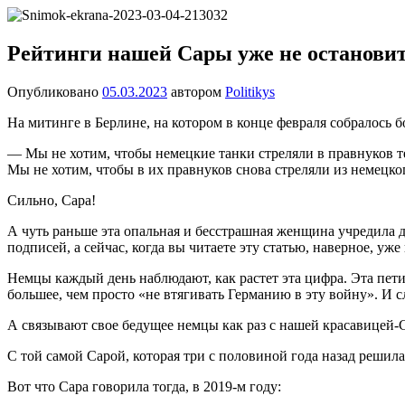
Перейти
Новости
Ещё
к
один
содержимому
Рейтинги нашей Сары уже не остановить
сайт
на
Опубликовано
05.03.2023
автором
Politikys
WordPress
На митинге в Берлине, на котором в конце февраля собралось б
— Мы не хотим, чтобы немецкие танки стреляли в правнуков
Мы не хотим, чтобы в их правнуков снова стреляли из немецко
Сильно, Сара!
А чуть раньше эта опальная и бесстрашная женщина учредила д
подписей, а сейчас, когда вы читаете эту статью, наверное, уже
Немцы каждый день наблюдают, как растет эта цифра. Эта пети
большее, чем просто «не втягивать Германию в эту войну». И 
А связывают свое бедущее немцы как раз с нашей красавицей-
С той самой Сарой, которая три с половиной года назад решила
Вот что Сара говорила тогда, в 2019-м году: