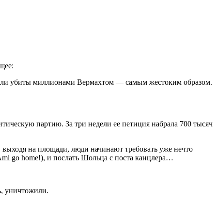
щее:
были убиты миллионами Вермахтом — самым жестоким образом.
итическую партию. За три недели ее петиция набрала 700 тысяч
ь, выходя на площади, люди начинают требовать уже нечто
Ami go home!), и послать Шольца с поста канцлера…
ь, уничтожили.