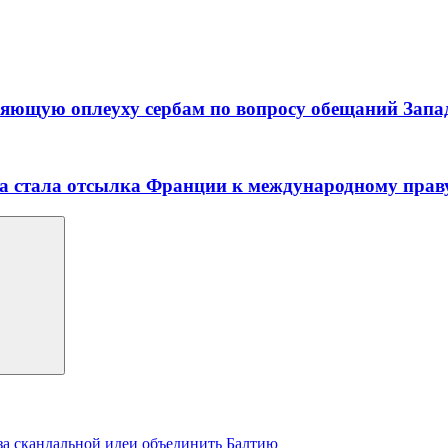
ляющую оплеуху сербам по вопросу обещаний Запа
ва стала отсылка Франции к международному прав
-за скандальной идеи объединить Балтию