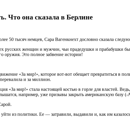
. Что она сказала в Берлине
олее 50 тысяч немцев, Сара Вагенкнехт дословно сказала следую
 тех русских женщин и мужчин, чьи прадедушки и прабабушки 
го оружия. Это полное забвение истории!
вижение «За мир!», которое вот-вот обещает превратиться в пол
 перевалила и за миллион.
ция «За мир!» стала настоящей костью в горле для властей. Вед
слышатся, например, уже призывы закрыть американскую базу (-
Сарой.
 уйти из политики. Ее — затравили, выдавили и, как им казалос