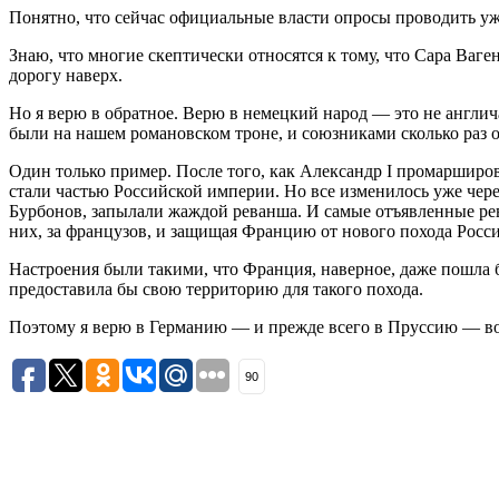
Понятно, что сейчас официальные власти опросы проводить уж
Знаю, что многие скептически относятся к тому, что Сара Ваг
дорогу наверх.
Но я верю в обратное. Верю в немецкий народ — это не англич
были на нашем романовском троне, и союзниками сколько раз 
Один только пример. После того, как Александр I промарширо
стали частью Российской империи. Но все изменилось уже чере
Бурбонов, запылали жаждой реванша. И самые отъявленные р
них, за французов, и защищая Францию от нового похода Росси
Настроения были такими, что Франция, наверное, даже пошла 
предоставила бы свою территорию для такого похода.
Поэтому я верю в Германию — и прежде всего в Пруссию — в
90