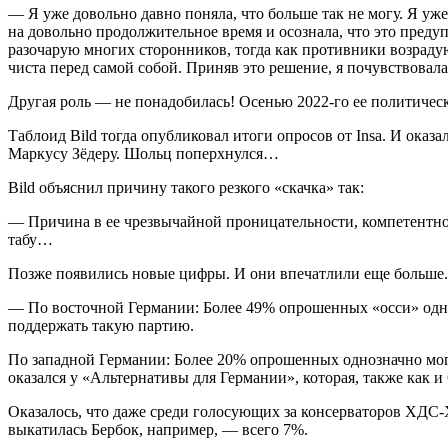
— Я уже довольно давно поняла, что больше так не могу. Я уж
на довольно продолжительное время и осознала, что это предуп
разочарую многих сторонников, тогда как противники возрадуютс
чиста перед самой собой. Приняв это решение, я почувствовала,
Другая роль — не понадобилась! Осенью 2022-го ее политичес
Таблоид Bild тогда опубликовал итоги опросов от Insa. И оказ
Маркусу Зёдеру. Шольц поперхнулся…
Bild объяснил причину такого резкого «скачка» так:
— Причина в ее чрезвычайной проницательности, компетентнос
табу…
Позже появились новые цифры. И они впечатлили еще больше. 
— По восточной Германии: Более 49% опрошенных «осси» одноз
поддержать такую партию.
По западной Германии: Более 20% опрошенных однозначно мог
оказался у «Альтернативы для Германии», которая, также как 
Оказалось, что даже среди голосующих за консерваторов ХДС
выкатилась Бербок, например, — всего 7%.