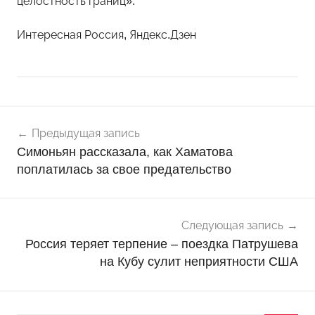
целостность границ».
Интересная Россия, Яндекс.Дзен
Навигация
Н
Предыдущая запись
о
по
Симоньян рассказала, как Хаматова
в
записям
поплатилась за свое предательство
о
с
т
и
Следующая запись
Россия теряет терпение – поездка Патрушева
на Кубу сулит неприятности США