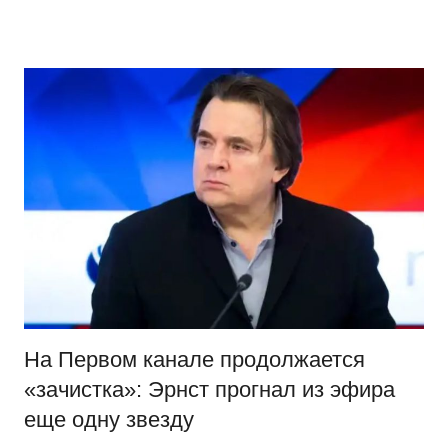
Перейти
Новости
Ещё
к
один
содержимому
сайт
на
WordPress
На Первом канале продолжается
«зачистка»: Эрнст прогнал из эфира
еще одну звезду