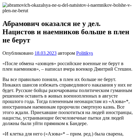
Перейти
Новости
Ещё
к
один
содержимому
сайт
Абрамович оказался не у дел.
на
Нацистов и наемников больше в плен
WordPress
не берут
Опубликовано
18.03.2023
автором
Politikys
«После обмена «азовцев» российские военные не берут в
плен наемников», – написал вчера военкор Дмитрий Стешин.
Вы все правильно поняли, в плен их больше не берут.
Никаких шансов избежать справедливого наказания у них не
будет. Русские бойцы разочарованы политическим гуманным
решением оставить в живых военнопленных в августе
прошлого года. Тогда плененным неонацистам из «Азова»*,
иностранным наемникам пророчили смертную казнь. Все
этого ждали. Приехавшие поохотиться на людей иностранцы,
нацисты, устраивающие бесчеловечные пытки для людей
должны были уйти прямиком к Бандере.
«И клетка для него («Азова»* – прим. ред.) была сварена,