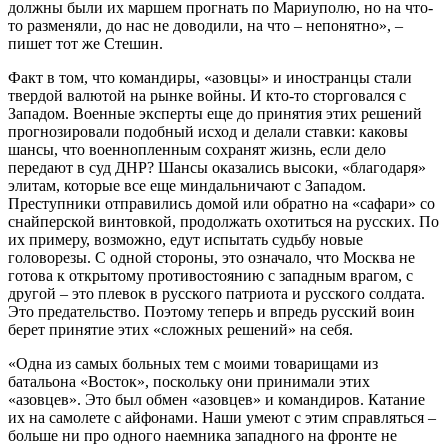
должны были их маршем прогнать по Мариуполю, но на что-
то разменяли, до нас не доводили, на что – непонятно», –
пишет тот же Стешин.
Факт в том, что командиры, «азовцы» и иностранцы стали
твердой валютой на рынке войны. И кто-то сторговался с
Западом. Военные эксперты еще до принятия этих решений
прогнозировали подобный исход и делали ставки: каковы
шансы, что военнопленным сохранят жизнь, если дело
передают в суд ДНР? Шансы оказались высоки, «благодаря»
элитам, которые все еще миндальничают с Западом.
Преступники отправились домой или обратно на «сафари» со
снайперской винтовкой, продолжать охотиться на русских. По
их примеру, возможно, едут испытать судьбу новые
головорезы. С одной стороны, это означало, что Москва не
готова к открытому противостоянию с западным врагом, с
другой – это плевок в русского патриота и русского солдата.
Это предательство. Поэтому теперь и впредь русский воин
берет принятие этих «сложных решений» на себя.
«Одна из самых больных тем с моими товарищами из
батальона «Восток», поскольку они принимали этих
«азовцев». Это был обмен «азовцев» и командиров. Катание
их на самолете с айфонами. Наши умеют с этим справляться –
больше ни про одного наемника западного на фронте не