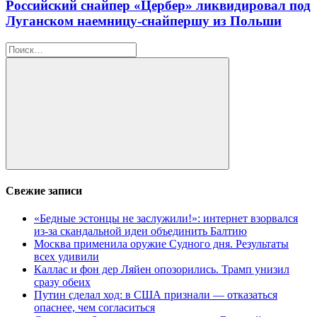
Российский снайпер «Цербер» ликвидировал под
Луганском наемницу-снайпершу из Польши
Найти:
Поиск
Свежие записи
«Бедные эстонцы не заслужили!»: интернет взорвался
из-за скандальной идеи объединить Балтию
Москва применила оружие Судного дня. Результаты
всех удивили
Каллас и фон дер Ляйен опозорились. Трамп унизил
сразу обеих
Путин сделал ход: в США признали — отказаться
опаснее, чем согласиться