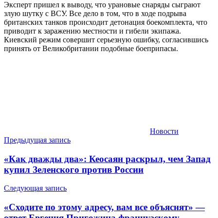
Эксперт пришел к выводу, что урановые снаряды сыграют
злую шутку с ВСУ. Все дело в том, что в ходе подрыва
британских танков происходит детонация боекомплекта, что
приводит к заражению местности и гибели экипажа.
Киевский режим совершит серьезную ошибку, согласившись
принять от Великобритании подобные боеприпасы.
Новости
Навигация
Предыдущая запись
по
«Как дважды два»: Кеосаян раскрыл, чем Запад
записям
купил Зеленского против России
Следующая запись
«Сходите по этому адресу, вам все объяснят» —
ответ Евгения Пригожина французскому