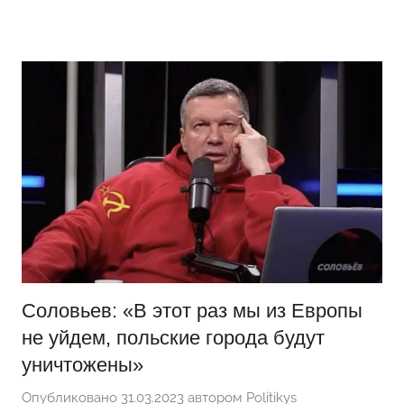
Перейти
Новости
Ещё
к
один
содержимому
сайт
на
WordPress
Соловьев: «В этот раз мы из Европы
не уйдем, польские города будут
уничтожены»
Опубликовано
31.03.2023
автором
Politikys