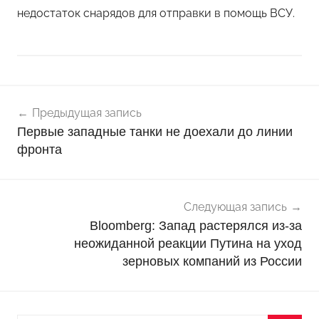
недостаток снарядов для отправки в помощь ВСУ.
Навигация
Н
Предыдущая запись
о
по
Первые западные танки не доехали до линии
в
записям
фронта
о
с
т
Следующая запись
и
Bloomberg: Запад растерялся из-за
неожиданной реакции Путина на уход
зерновых компаний из России