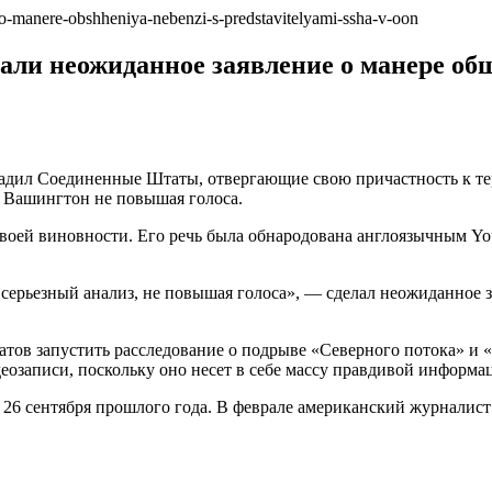
лали неожиданное заявление о манере о
адил Соединенные Штаты, отвергающие свою причастность к те
о Вашингтон не повышая голоса.
своей виновности. Его речь была обнародована англоязычным Yo
серьезный анализ, не повышая голоса», — сделал неожиданное 
ов запустить расследование о подрыве «Северного потока» и «
еозаписи, поскольку оно несет в себе массу правдивой информа
26 сентября прошлого года. В феврале американский журналист 