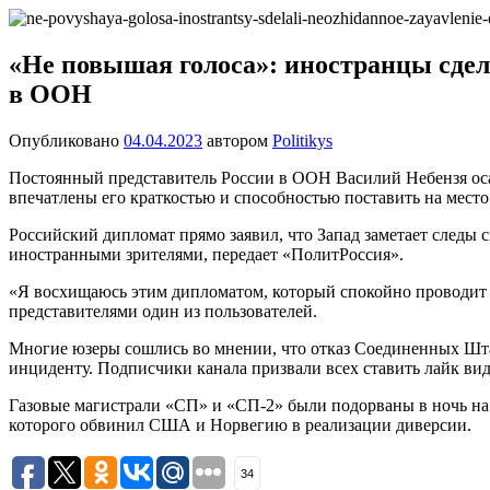
Перейти
Новости
Ещё
к
один
содержимому
«Не повышая голоса»: иностранцы сде
сайт
в ООН
на
WordPress
Опубликовано
04.04.2023
автором
Politikys
Постоянный представитель России в ООН Василий Небензя ос
впечатлены его краткостью и способностью поставить на мест
Российский дипломат прямо заявил, что Запад заметает следы 
иностранными зрителями, передает «ПолитРоссия».
«Я восхищаюсь этим дипломатом, который спокойно проводит 
представителями один из пользователей.
Многие юзеры сошлись во мнении, что отказ Соединенных Штат
инциденту. Подписчики канала призвали всех ставить лайк вид
Газовые магистрали «СП» и «СП-2» были подорваны в ночь на 
которого обвинил США и Норвегию в реализации диверсии.
34