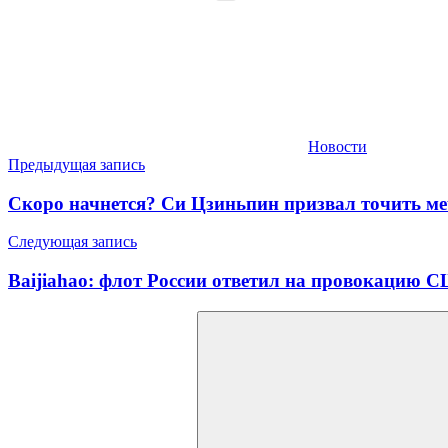
Новости
Навигация
Предыдущая запись
по
Скоро начнется? Си Цзиньпин призвал точить м
записям
Следующая запись
Baijiahao: флот России ответил на провокацию С
Найти: