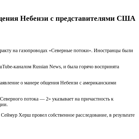
бщения Небензи с представителями США
ракту на газопроводах «Северные потоки». Иностранцы были
uTube-каналом Russian News, и была горячо воспринята
заявление о манере общения Небензи с американскими
Северного потока — 2» указывает на причастность к
ции.
Сеймур Херш провел собственное расследование, в результате