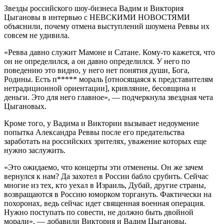
Звезды российского шоу-бизнеса Вадим и Виктория
Цыгановы в интервью с НЕВСКИМИ НОВОСТЯМИ
объяснили, почему отмена выступлений шоумена Реввы их
совсем не удивила.
«Ревва давно служит Мамоне и Сатане. Кому-то кажется, что
он не определился, а он давно определился. У него по
поведению это видно, у него нет понятия души, Бога,
Родины. Есть п***** мораль [относящаяся к представителям
нетрадиционной ориентации], кривляние, бесовщина и
деньги. Это для него главное», — подчеркнула звездная чета
Цыгановых.
Кроме того, у Вадима и Виктории вызывает недоумение
попытка Александра Реввы после его предательства
заработать на российских зрителях, уважение которых еще
нужно заслужить.
«Это ожидаемо, что концерты эти отменены. Он же зачем
вернулся к нам? Да захотел в России бабло срубить. Сейчас
многие из тех, кто уехал в Израиль, Дубай, другие страны,
возвращаются в Россию юморком торгануть. Фактически на
похоронах, ведь сейчас идет священная военная операция.
Нужно поступать по совести, не должно быть двойной
морали», — добавили Виктория и Вадим Цыгановы.