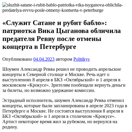
Перейти
Новости
Ещё
к
один
содержимому
сайт
«Служит Сатане и рубит бабло»:
на
патриотка Вика Цыганова обличила
WordPress
предателя Ревву после отмены
концерта в Петербурге
Опубликовано
04.04.2023
автором
Politikys
Шоумен Александр Ревва решил не проводить апрельские
концерты в Северной столице и Москве. Речь идет о
выступлениях 8 апреля в БКЗ «Октябрьский» и 1 апреля в
московском «Крокусе». Зрителям пообещали вернуть деньги
за билеты, но возможно удержание комиссии.
Эстрадный исполнитель, шоумен Александр Ревва отменил
концерты, которые были запланированы в апреле 2023 года в
Петербурге и Москве. Не состоятся выступления 8 апреля в
БКЗ «Октябрьский» и 1 апреля в столичном «Крокусе».
Артист некоторое время жил за рубежом, но вернулся на
родину.