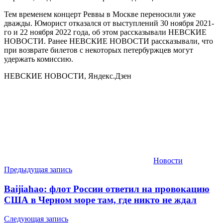
Тем временем концерт Реввы в Москве переносили уже
дважды. Юморист отказался от выступлений 30 ноября 2021-
го и 22 ноября 2022 года, об этом рассказывали НЕВСКИЕ
НОВОСТИ. Ранее НЕВСКИЕ НОВОСТИ рассказывали, что
при возврате билетов с некоторых петербуржцев могут
удержать комиссию.
НЕВСКИЕ НОВОСТИ, Яндекс.Дзен
Новости
Навигация
Предыдущая запись
по
Baijiahao: флот России ответил на провокацию
записям
США в Черном море там, где никто не ждал
Следующая запись