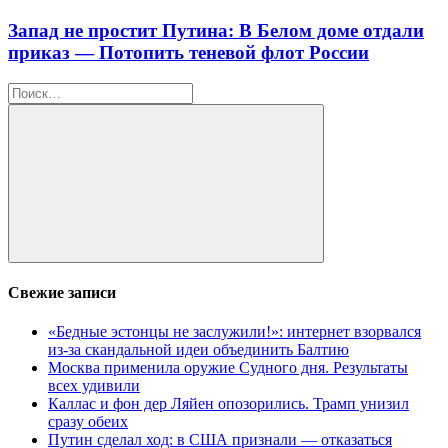
Запад не простит Путина: В Белом доме отдали
приказ — Потопить теневой флот России
Найти:
Поиск
Свежие записи
«Бедные эстонцы не заслужили!»: интернет взорвался
из-за скандальной идеи объединить Балтию
Москва применила оружие Судного дня. Результаты
всех удивили
Каллас и фон дер Ляйен опозорились. Трамп унизил
сразу обеих
Путин сделал ход: в США признали — отказаться