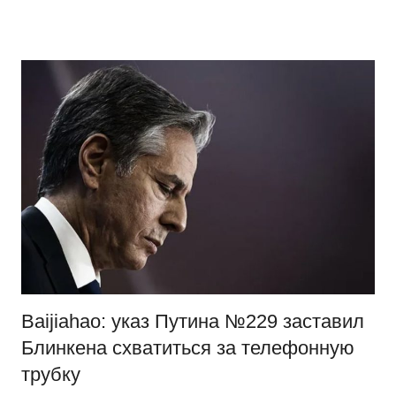
Перейти
Новости
Ещё
к
один
содержимому
сайт
на
WordPress
Baijiahao: указ Путина №229 заставил
Блинкена схватиться за телефонную
трубку