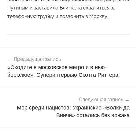
Путиным и заставило Блинкена схватиться за
телефонную трубку и позвонить в Москву.
Навигация
Н
Предыдущая запись
о
по
«Сходите в московское метро и в нью-
в
записям
йоркское». Суперинтервью Скотта Риттера
о
с
т
и
Следующая запись
Мор среди нацистов: Украинские «Волки да
Винчи» остались без вожака