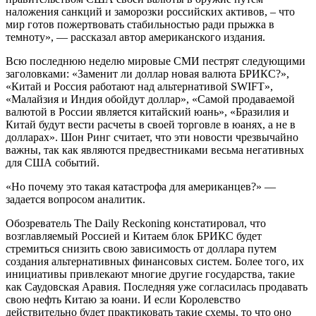
наложения санкций и заморозки российских активов, – что
мир готов пожертвовать стабильностью ради прыжка в
темноту», — рассказал автор американского издания.
Всю последнюю неделю мировые СМИ пестрят следующими
заголовками: «Заменит ли доллар новая валюта БРИКС?»,
«Китай и Россия работают над альтернативой SWIFT»,
«Малайзия и Индия обойдут доллар», «Самой продаваемой
валютой в России является китайский юань», «Бразилия и
Китай будут вести расчеты в своей торговле в юанях, а не в
долларах». Шон Ринг считает, что эти новости чрезвычайно
важны, так как являются предвестниками весьма негативных
для США событий.
«Но почему это такая катастрофа для американцев?» —
задается вопросом аналитик.
Обозреватель The Daily Reckoning констатировал, что
возглавляемый Россией и Китаем блок БРИКС будет
стремиться снизить свою зависимость от доллара путем
создания альтернативных финансовых систем. Более того, их
инициативы привлекают многие другие государства, такие
как Саудовская Аравия. Последняя уже согласилась продавать
свою нефть Китаю за юани. И если Королевство
действительно будет практиковать такие схемы, то что оно