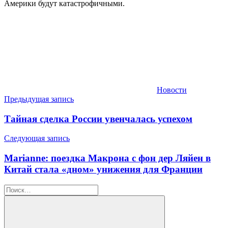
Америки будут катастрофичными.
Новости
Навигация
Предыдущая запись
по
Тайная сделка России увенчалась успехом
записям
Следующая запись
Marianne: поездка Макрона с фон дер Ляйен в
Китай стала «дном» унижения для Франции
Найти: