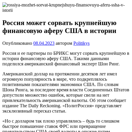
Перейти
Новости
Ещё
к
один
содержимому
сайт
Россия может сорвать крупнейшую
на
финансовую аферу США в истории
WordPress
Опубликовано
08.04.2023
автором
Politikys
Россия и ее партнеры по БРИКС могут сорвать крупнейшую в
истории финансовую аферу США. Такими данными
поделился американский финансовый эксперт Шон Ринг.
Американский доллар на протяжении десятков лет имел
огромную популярность в мире, что подкреплялось
позитивными показателями экономики США. По словам
Шона Ринга, за последнее время власти Соединенных Штатов
допустили множество ошибок, которые свели на нет
привлекательность американской валюты. Об этом сообщает
издание The Daily Reckoning. «ПолитРоссия» представляет
эксклюзивный пересказ статьи.
«Но с долларом так плохо управлялись – будь то слишком
быстрое повышение ставок ФРС или превращение
правительством США своей валюты в оружие путем