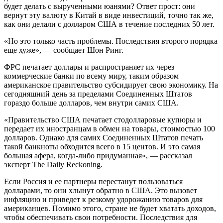
будет делать с вырученными юанями? Ответ прост: они
вернут эту валюту в Китай в виде инвестиций, точно так же,
как они делали с долларом США в течение последних 50 лет.
«Но это только часть проблемы. Последствия второго порядка
еще хуже», — сообщает Шон Ринг.
ФРС печатает доллары и распространяет их через
коммерческие банки по всему миру, таким образом
американское правительство субсидирует свою экономику. На
сегодняшний день за пределами Соединенных Штатов
гораздо больше долларов, чем внутри самих США.
«Правительство США печатает стодолларовые купюры и
передает их иностранцам в обмен на товары, стоимостью 100
долларов. Однако для самих Соединенных Штатов печать
такой банкноты обходится всего в 15 центов. И это самая
большая афера, когда-либо придуманная», — рассказал
эксперт The Daily Reckoning.
Если Россия и ее партнеры перестанут пользоваться
долларами, то они хлынут обратно в США. Это вызовет
инфляцию и приведет к резкому удорожанию товаров для
американцев. Помимо этого, стране не будет хватать доходов,
чтобы обеспечивать свои потребности. Последствия для