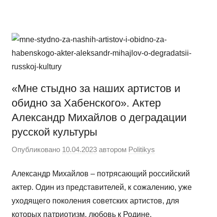
Перейти
Новости
Ещё
к
один
содержимому
сайт
на
WordPress
«Мне стыдно за наших артистов и
обидно за Хабенского». Актер
Александр Михайлов о деградации
русской культуры
Опубликовано
10.04.2023
автором
Politikys
Александр Михайлов – потрясающий российский
актер. Один из представителей, к сожалению, уже
уходящего поколения советских артистов, для
которых патриотизм, любовь к Родине,