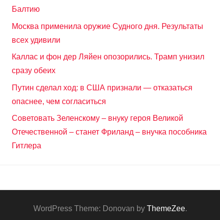
Балтию
Москва применила оружие Судного дня. Результаты
всех удивили
Каллас и фон дер Ляйен опозорились. Трамп унизил
сразу обеих
Путин сделал ход: в США признали — отказаться
опаснее, чем согласиться
Советовать Зеленскому – внуку героя Великой
Отечественной – станет Фриланд – внучка пособника
Гитлера
WordPress Theme: Donovan by
ThemeZee
.