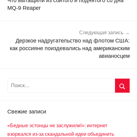
Что вытащили из сбитого и поднятого со дна
в
записям
MQ-9 Reaper
о
с
т
и
Следующая запись
Дерзкое надругательство над флотом США:
как россияне поиздевались над американским
авианосцем
Свежие записи
«Бедные эстонцы не заслужили!»: интернет
взорвался из-за скандальной идеи объединить