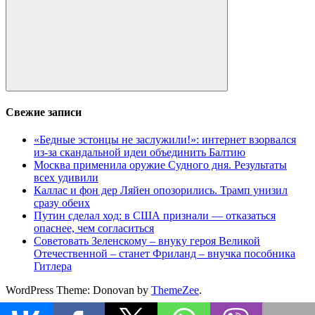
Поиск
Свежие записи
«Бедные эстонцы не заслужили!»: интернет взорвался
из-за скандальной идеи объединить Балтию
Москва применила оружие Судного дня. Результаты
всех удивили
Каллас и фон дер Ляйен опозорились. Трамп унизил
сразу обеих
Путин сделал ход: в США признали — отказаться
опаснее, чем согласиться
Советовать Зеленскому – внуку героя Великой
Отечественной – станет Фриланд – внучка пособника
Гитлера
WordPress Theme: Donovan by
ThemeZee
.