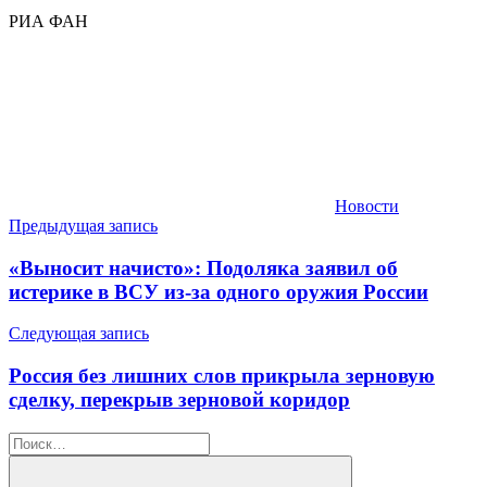
РИА ФАН
Новости
Навигация
Предыдущая запись
по
«Выносит начисто»: Подоляка заявил об
записям
истерике в ВСУ из-за одного оружия России
Следующая запись
Россия без лишних слов прикрыла зерновую
сделку, перекрыв зерновой коридор
Найти: