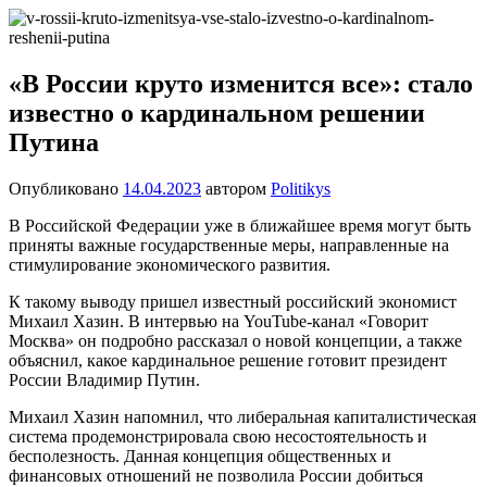
Перейти
Новости
Ещё
к
один
содержимому
сайт
«В России круто изменится все»: стало
на
известно о кардинальном решении
WordPress
Путина
Опубликовано
14.04.2023
автором
Politikys
В Российской Федерации уже в ближайшее время могут быть
приняты важные государственные меры, направленные на
стимулирование экономического развития.
К такому выводу пришел известный российский экономист
Михаил Хазин. В интервью на YouTube-канал «Говорит
Москва» он подробно рассказал о новой концепции, а также
объяснил, какое кардинальное решение готовит президент
России Владимир Путин.
Михаил Хазин напомнил, что либеральная капиталистическая
система продемонстрировала свою несостоятельность и
бесполезность. Данная концепция общественных и
финансовых отношений не позволила России добиться