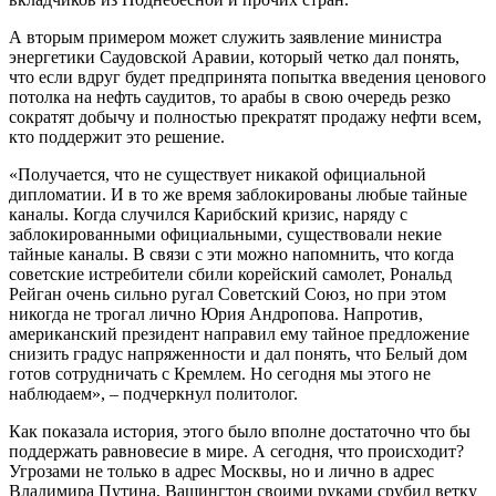
А вторым примером может служить заявление министра
энергетики Саудовской Аравии, который четко дал понять,
что если вдруг будет предпринята попытка введения ценового
потолка на нефть саудитов, то арабы в свою очередь резко
сократят добычу и полностью прекратят продажу нефти всем,
кто поддержит это решение.
«Получается, что не существует никакой официальной
дипломатии. И в то же время заблокированы любые тайные
каналы. Когда случился Карибский кризис, наряду с
заблокированными официальными, существовали некие
тайные каналы. В связи с эти можно напомнить, что когда
советские истребители сбили корейский самолет, Рональд
Рейган очень сильно ругал Советский Союз, но при этом
никогда не трогал лично Юрия Андропова. Напротив,
американский президент направил ему тайное предложение
снизить градус напряженности и дал понять, что Белый дом
готов сотрудничать с Кремлем. Но сегодня мы этого не
наблюдаем», – подчеркнул политолог.
Как показала история, этого было вполне достаточно что бы
поддержать равновесие в мире. А сегодня, что происходит?
Угрозами не только в адрес Москвы, но и лично в адрес
Владимира Путина, Вашингтон своими руками срубил ветку