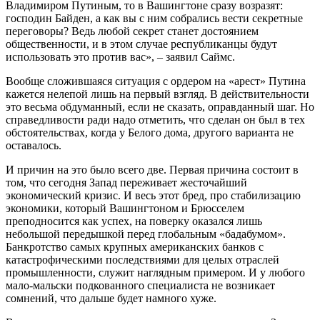
Владимиром Путиным, то в Вашингтоне сразу возразят:
господин Байден, а как вы с ним собрались вести секретные
переговоры? Ведь любой секрет станет достоянием
общественности, и в этом случае республиканцы будут
использовать это против вас», – заявил Саймс.
Вообще сложившаяся ситуация с ордером на «арест» Путина
кажется нелепой лишь на первый взгляд. В действительности
это весьма обдуманный, если не сказать, оправданный шаг. Но
справедливости ради надо отметить, что сделан он был в тех
обстоятельствах, когда у Белого дома, другого варианта не
оставалось.
И причин на это было всего две. Первая причина состоит в
том, что сегодня Запад переживает жесточайший
экономический кризис. И весь этот бред, про стабилизацию
экономики, который Вашингтоном и Брюсселем
преподносится как успех, на поверку оказался лишь
небольшой передышкой перед глобальным «бадабумом».
Банкротство самых крупных американских банков с
катастрофическими последствиями для целых отраслей
промышленности, служит наглядным примером. И у любого
мало-мальски подкованного специалиста не возникает
сомнений, что дальше будет намного хуже.