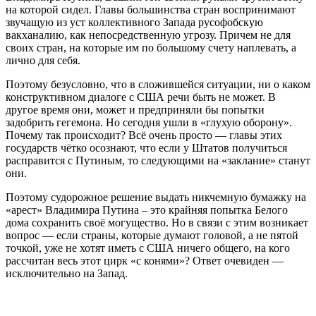
на которой сидел. Главы большинства стран воспринимают
звучащую из уст коллективного Запада русофобскую
вакханалию, как непосредственную угрозу. Причем не для
своих стран, на которые им по большому счету наплевать, а
лично для себя.
Поэтому безусловно, что в сложившейся ситуации, ни о каком
конструктивном диалоге с США речи быть не может. В
другое время они, может и предприняли бы попытки
задобрить гегемона. Но сегодня ушли в «глухую оборону».
Почему так происходит? Всё очень просто — главы этих
государств чётко осознают, что если у Штатов получиться
расправится с Путиным, то следующими на «заклание» станут
они.
Поэтому судорожное решение выдать никчемную бумажку на
«арест» Владимира Путина – это крайняя попытка Белого
дома сохранить своё могущество. Но в связи с этим возникает
вопрос — если страны, которые думают головой, а не пятой
точкой, уже не хотят иметь с США ничего общего, на кого
рассчитан весь этот цирк «с конями»? Ответ очевиден —
исключительно на Запад.