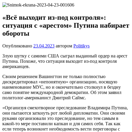
Перейти
Новости
Ещё
к
один
содержимому
«Всё выходит из-под контроля»:
сайт
ситуация с «арестом» Путина набирает
на
WordPress
обороты
Опубликовано
23.04.2023
автором
Politikys
Злую шутку с самими США сыграл выданный ордер на арест
Путина. Похоже, что ситуация выходит из-под контроля
американцев.
Своим решением Вашингтон не только полностью
дискредитировал «непонятную» организацию, носящую
наименование МУС, но и окончательно столкнул в бездну
само понятие международной демократии. Об этом заявил
политолог-американист Дмитрий Саймс.
«Организуя смехотворное преследование Владимира Путина,
они пытаются заткнуть рот любой дипломатии. Они своими
руками организовали это преследование, но тем самым в
какой-то мере поставили капкан и для самих себя. Так как
если теперь возникнет необходимость вести переговоры с