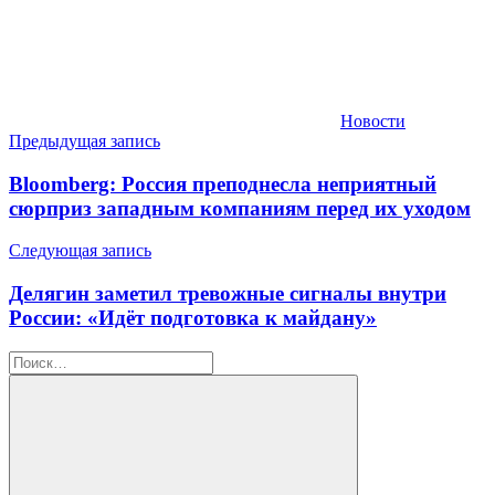
Новости
Навигация
Предыдущая запись
по
Bloomberg: Россия преподнесла неприятный
записям
сюрприз западным компаниям перед их уходом
Следующая запись
Делягин заметил тревожные сигналы внутри
России: «Идёт подготовка к майдану»
Найти: