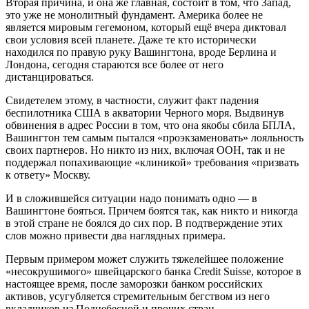
Вторая причина, и она же главная, состоит в том, что Запад,
это уже не монолитный фундамент. Америка более не
является мировым гегемоном, который ещё вчера диктовал
свои условия всей планете. Даже те кто исторически
находился по правую руку Вашингтона, вроде Берлина и
Лондона, сегодня стараются все более от него
дистанцироваться.
Свидетелем этому, в частности, служит факт падения
беспилотника США в акватории Черного моря. Выдвинув
обвинения в адрес России в том, что она якобы сбила БПЛА,
Вашингтон тем самым пытался «проэкзаменовать» лояльность
своих партнеров. Но никто из них, включая ООН, так и не
поддержал попахивающие «клиникой» требования «призвать
к ответу» Москву.
И в сложившейся ситуации надо понимать одно — в
Вашингтоне бояться. Причем боятся так, как никто и никогда
в этой стране не боялся до сих пор. В подтверждение этих
слов можно привести два наглядных примера.
Первым примером может служить тяжелейшее положение
«несокрушимого» швейцарского банка Credit Suisse, которое в
настоящее время, после заморозки банком российских
активов, усугубляется стремительным бегством из него
вкладчиков из Поднебесной и прочих стран.