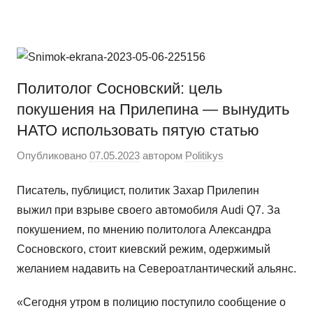
Перейти
Новости
Ещё
к
один
содержимому
сайт
на
Политолог Сосновский: цель
WordPress
покушения на Прилепина — вынудить
НАТО использовать пятую статью
Опубликовано
07.05.2023
автором
Politikys
Писатель, публицист, политик Захар Прилепин
выжил при взрыве своего автомобиля Audi Q7. За
покушением, по мнению политолога Александра
Сосновского, стоит киевский режим, одержимый
желанием надавить на Североатлантический альянс.
«Сегодня утром в полицию поступило сообщение о