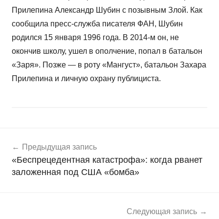
Прилепина Александр Шубин с позывным Злой. Как
сообщила пресс-служба писателя ФАН, Шубин
родился 15 января 1996 года. В 2014-м он, не
окончив школу, ушел в ополчение, попал в батальон
«Заря». Позже — в роту «Мангуст», батальон Захара
Прилепина и личную охрану публициста.
Навигация
Н
Предыдущая запись
о
по
«Беспрецедентная катастрофа»: когда рванет
в
записям
заложенная под США «бомба»
о
с
т
и
Следующая запись