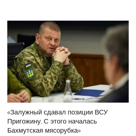
Перейти
Новости
Ещё
к
один
содержимому
сайт
на
WordPress
«Залужный сдавал позиции ВСУ
Пригожину. С этого началась
Бахмутская мясорубка»