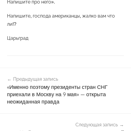
Напишите про него».
Напишите, господа американцы, жалко вам что
ли!?
Царьград
Навигация
Н
Предыдущая запись
о
по
«Именно поэтому президенты стран СНГ
в
записям
приехали в Москву на 9 мая» — открыта
о
неожиданная правда
с
т
и
Следующая запись