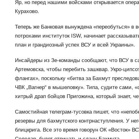
Яр, но перед нашими войсками открывается опер
Курахово.
Теперь же Банковая вынуждена «переобуться» в 
потрохами институток ISW, начинает рассказывать
план и грандиозный успех ВСУ и всей Украины».
Инсайдеры из Зе-команды сообщают, что ВСУ в с
Артемовска, чтобы перебить зашквар. Укро-ципсо
флангах», поскольку «битва за Бахмут преследо
ЧВК „Вагнер“ в мышеловку». Типа, судите сами, «
хитрый драп бойцов Пригожина, который знает, че
Самостийная телеграм-тусовка пишет, что «непо
резервы для бахмутского контрнаступления. У нег
блицкрига. Все это время говорун ОК «Восток» В
Соледар, будет отрицать и сдачу Бахмута.