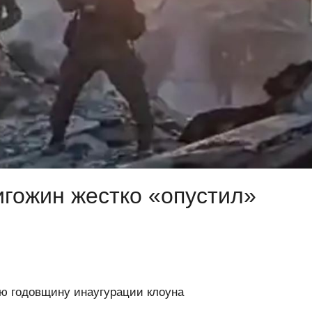
игожин жестко «опустил»
ую годовщину инаугурации клоуна