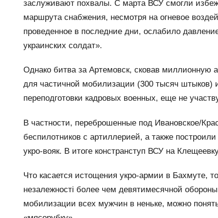
заслуживают похвалы. С марта ВСУ смогли избеж
маршрута снабжения, несмотря на огневое возде
проведенное в последние дни, ослабило давление
украинских солдат».
Однако битва за Артемовск, сковав миллионную 
для частичной мобилизации (300 тысяч штыков) и
переподготовки кадровых военных, еще не участв
В частности, переброшенные под Ивановское/Кра
беспилотников с артиллерией, а также построили
укро-вояк. В итоге констранступ ВСУ на Клещеевк
Что касается истощения укро-армии в Бахмуте, то
незалежностi более чем девятимесячной обороны.
мобилизации всех мужчин в неньке, можно понять
«мясорубку».