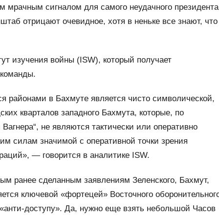
ним мрачным сигналом для самого неудачного президента
нштаб отрицают очевидное, хотя в неньке все знают, что
ут изучения войны (ISW), который получает
-команды.
я районами в Бахмуте является чисто символической,
ских кварталов западного Бахмута, которые, по
Вагнера“, не являются тактически или оперативно
ким силам значимой с оперативной точки зрения
раций», — говорится в аналитике ISW.
ным ранее сделанным заявлениям Зеленского, Бахмут,
яется ключевой «фортецей» Восточного оборонительног
 «анти-доступу». Да, нужно еще взять небольшой Часов