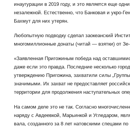
инаугурации в 2019 году, и это является еще од
незалежной. Естественно, что Банковая и укро-Ге
Бахмут для них утерян.
Любопытную подводку сделал заокеанский Инстит
многомиллионные донаты (читай — взятки) от Зе
«Заявленная Пригожиным победа над оставшимис
даже если это правда. Последние несколько город
утверждению Пригожина, захватили силы „Группы 
значимыми. Их захват не предоставляет российс
территории для продолжения наступательных опе
На самом деле это не так. Согласно многочислен
наряду с Авдеевкой, Марьинкой и Угледаром, явл
вала, созданного за 8 лет натовскими спецами по