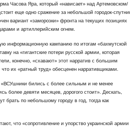
урма Часова Яра, который «нависает» над Артемовском/
стоит еще одно сражение за небольшой городок-спутни
ючен вариант «заморозки» фронта на текущих позициях
арами и артиллерийским огнем.
ную информационную кампанию по итогам «бахмутской
тавку на «гигантские потери русской армии, которая
ели, конечно, «схавают» этот нарратив с большим
, что их «ратный труд» обесценен нарративщиками.
о «ВСУшники бились с более сильным и не менее
сь более девяти месяцев, дорогого стоит». Дескать,
ут брать по небольшому городу в год, тогда как
тают, что «сопротивление и упорство украинской армии