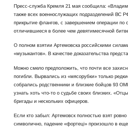
Пресс-служба Кремля 21 мая сообщила: «Владими
также всех военнослужащих подразделений ВС Р
прикрытие флангов, с завершением операции по 
отличившиеся в более чем девятимесячной битве
О полном взятии Артемовска российскими силами
«музыкантов». В качестве доказательства предст
Можно смело предположить, что почти все захисн
погибли. Вырвались из «мясорубки» только редкие
собрались родственники и близкие бойцов 93 ОМ
узнать хоть что-то о судьбе своих близких. «От
бригады и нескольких офицеров.
Если кто забыл: Артемовск полностью взят ровн
символично, падение «фортецi» произошло в еще 