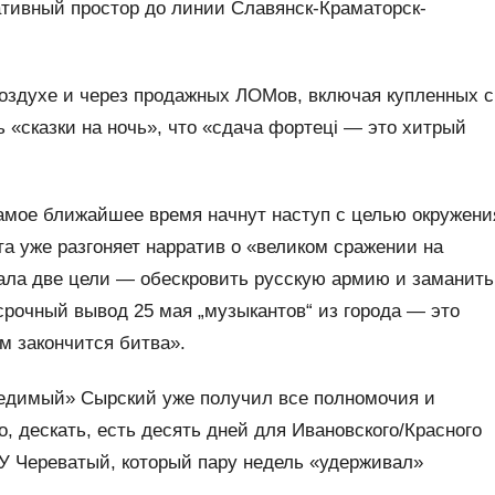
ативный простор до линии Славянск-Краматорск-
воздухе и через продажных ЛОМов, включая купленных с
 «сказки на ночь», что «сдача фортецi — это хитрый
амое ближайшее время начнут наступ с целью окружени
та уже разгоняет нарратив о «великом сражении на
вала две цели — обескровить русскую армию и заманить
срочный вывод 25 мая „музыкантов“ из города — это
м закончится битва».
бедимый» Сырский уже получил все полномочия и
о, дескать, есть десять дней для Ивановского/Красного
СУ Череватый, который пару недель «удерживал»