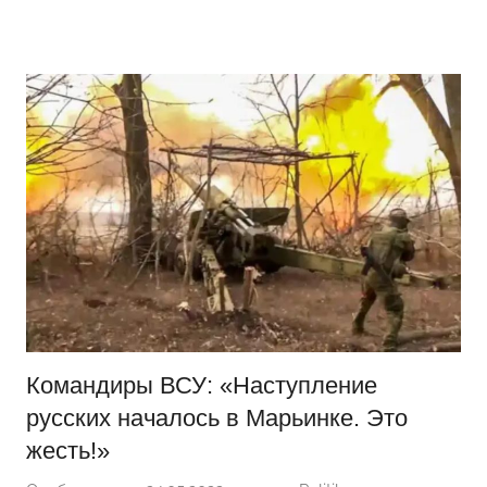
Перейти
Новости
Ещё
к
один
содержимому
сайт
на
WordPress
Командиры ВСУ: «Наступление
русских началось в Марьинке. Это
жесть!»