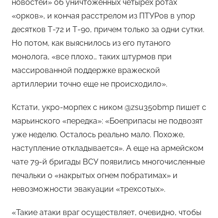
новостей» об уничтоженных четырех ротах
«орков», и кончая расстрелом из ПТУРов в упор
десятков Т-72 и Т-90, причем только за одни сутки.
Но потом, как выяснилось из его путаного
монолога, «все плохо… таких штурмов при
массированной поддержке вражеской
артиллерии точно еще не происходило».
Кстати, укро-морпех с ником @zsu35obmp пишет с
марьинского «передка»: «Боеприпасы не подвозят
уже неделю. Осталось реально мало. Похоже,
наступление откладывается». А еще на армейском
чате 79-й бригады ВСУ появились многочисленные
печальки о «накрытых огнем побратимах» и
невозможности эвакуации «трехсотых».
«Такие атаки враг осуществляет, очевидно, чтобы