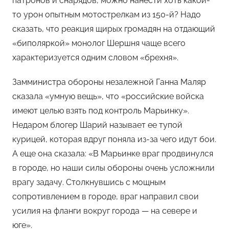
патронов и снарядов, можно нанести хоть какой-
то урон опытным мотострелкам из 150-й? Надо
сказать, что реакция щирых громадян на отдающий
«биполяркой» монолог Шершня чаще всего
характеризуется одним словом «брехня».
Замминистра обороны незалежной Ганна Маляр
сказала «умную вещь», что «российские войска
имеют целью взять под контроль Марьинку».
Недаром блогер Шарий называет ее тупой
курицей, которая вдруг поняла из-за чего идут бои.
А еще она сказала: «В Марьинке враг продвинулся
в городе, но наши силы обороны очень усложнили
врагу задачу. Столкнувшись с мощным
сопротивлением в городе, враг направил свои
усилия на фланги вокруг города — на севере и
юге».