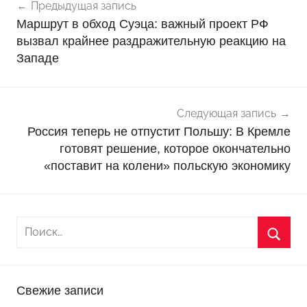
Предыдущая запись
о
по
Маршрут в обход Суэца: важный проект РФ
в
записям
вызвал крайнее раздражительную реакцию на
о
Западе
с
т
и
Следующая запись
Россия теперь не отпустит Польшу: В Кремле
готовят решение, которое окончательно
«поставит на колени» польскую экономику
Свежие записи