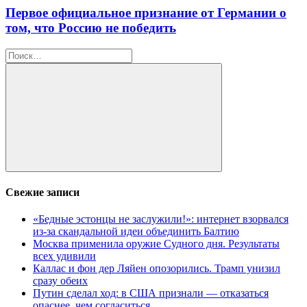
Первое официальное признание от Германии о
том, что Россию не победить
Найти:
Поиск
Свежие записи
«Бедные эстонцы не заслужили!»: интернет взорвался
из-за скандальной идеи объединить Балтию
Москва применила оружие Судного дня. Результаты
всех удивили
Каллас и фон дер Ляйен опозорились. Трамп унизил
сразу обеих
Путин сделал ход: в США признали — отказаться
опаснее, чем согласиться