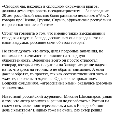
«Сегодня мы, находясь в сплошном окружении врагов,
должны демонстрировать псевдопатриотизм… За последние
20 лет российской властью было развязано несколько в*йн. Я
говорю про Чечню, Грузию, Сирию, африканские республики
и про сегодняшние события»
Стоит ли говорить о том, что именно таких высказываний
сегодня и ждут на Западе, дескать вот она правда и это не
наши выдумки, россияне сами об этом говорят!
Не стоит думать, что актёр, делая подобные заявления, не
понимал их значимость и влияние на западную
общественность. Вероятнее всего он просто отработал
гонорар, который ему посулили на Западе, искренне надеясь
на то, что здесь на это никто не обратит внимание. А если
даже и обратят, то простят, так как соотечественники хоть и
«хамы», но очень отходчивы. Однако «не прокатило».
Вопреки ожиданиям, «агрессивные хамы» оказались довольно
злопамятны.
Известный российский журналист Михаил Шахназаров, узнав
о том, что актер вернулся и решил подзаработать в России на
своем спектакле, поинтересовался, а как в Канаде обстоят
дела с хамством? Видимо тоже не очень, раз актёр решил