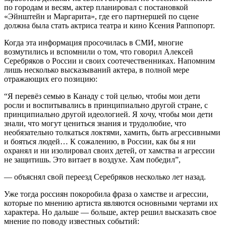
по городам и весям, актер планировал с постановкой
«Эйнштейн и Маргарита», где его партнершей по сцене
должна была стать актриса театра и кино Ксения Раппопорт.
Когда эта информация просочилась в СМИ, многие
возмутились и вспомнили о том, что говорил Алексей
Серебряков о России и своих соотечественниках. Напомним
лишь несколько высказываний актера, в полной мере
отражающих его позицию:
“Я перевёз семью в Канаду с той целью, чтобы мои дети
росли и воспитывались в принципиально другой стране, с
принципиально другой идеологией. Я хочу, чтобы мои дети
знали, что могут цениться знания и трудолюбие, что
необязательно толкаться локтями, хамить, быть агрессивными
и бояться людей… К сожалению, в России, как бы я ни
охранял и ни изолировал своих детей, от хамства и агрессии
не защитишь. Это витает в воздухе. Хам победил”,
— объяснял свой переезд Серебряков несколько лет назад.
Уже тогда россиян покоробила фраза о хамстве и агрессии,
которые по мнению артиста являются основными чертами их
характера. Но дальше — больше, актер решил высказать свое
мнение по поводу известных событий: