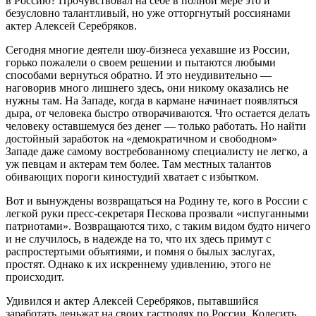
в Россию? Прочувствовал на себе в полной мере это и
безусловно талантливый, но уже отторгнутый россиянами
актер Алексей Серебряков.
Сегодня многие деятели шоу-бизнеса уехавшие из России,
горько пожалели о своем решении и пытаются любыми
способами вернуться обратно. И это неудивительно —
наговорив много лишнего здесь, они никому оказались не
нужны там. На Западе, когда в кармане начинает появляться
дыра, от человека быстро отворачиваются. Что остается делать
человеку оставшемуся без денег — только работать. Но найти
достойный заработок на «демократичном и свободном»
Западе даже самому востребованному специалисту не легко, а
уж певцам и актерам тем более. Там местных талантов
обивающих пороги киностудий хватает с избытком.
Вот и вынуждены возвращаться на Родину те, кого в России с
легкой руки пресс-секретаря Пескова прозвали «испуганными
патриотами». Возвращаются тихо, с таким видом будто ничего
и не случилось, в надежде на то, что их здесь примут с
распростертыми объятиями, и помня о былых заслугах,
простят. Однако к их искреннему удивлению, этого не
происходит.
Удивился и актер Алексей Серебряков, пытавшийся
заработать деньжат на своих гастролях по России. Колесить