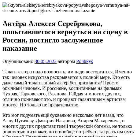
Перейти
Новости
Ещё
к
один
содержимому
сайт
Актёра Алексея Серебрякова,
на
попытавшегося вернуться на сцену в
WordPress
России, постигло заслуженное
наказание
Опубликовано
30.05.2023
автором
Politikys
Талант актера надо возносить, им надо восторгаться, Именно
так человек искусства раскрывается в полной мере. Кто есть
даже самый талантливый актер без признания? Просто
обычный человек. И россияне, воспитанные на фильмах
Чухрая, Тарковского, Рязанова, Гайдая и многих других,
отлично понимают это, и прощают талантливым артистам
многое. Но только не предательство.
Кто мог подумать ещё буквально несколько лет назад, что
Аллу Пугачеву, Дмитрия Назарова, Андрея Макаревича, и
многих других представителей творческой богемы, не только
полностью низложат, но и вообще потребуют закрыть им путь