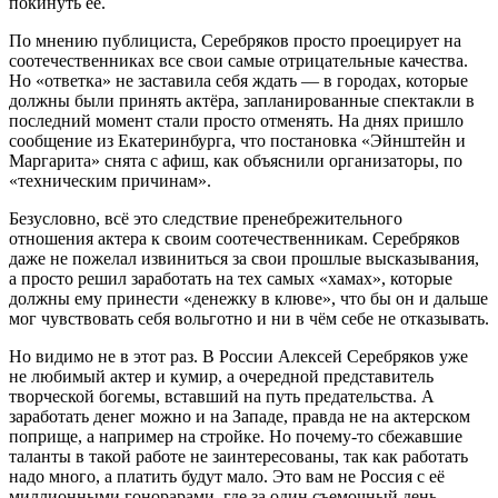
покинуть её.
По мнению публициста, Серебряков просто проецирует на
соотечественниках все свои самые отрицательные качества.
Но «ответка» не заставила себя ждать — в городах, которые
должны были принять актёра, запланированные спектакли в
последний момент стали просто отменять. На днях пришло
сообщение из Екатеринбурга, что постановка «Эйнштейн и
Маргарита» снята с афиш, как объяснили организаторы, по
«техническим причинам».
Безусловно, всё это следствие пренебрежительного
отношения актера к своим соотечественникам. Серебряков
даже не пожелал извиниться за свои прошлые высказывания,
а просто решил заработать на тех самых «хамах», которые
должны ему принести «денежку в клюве», что бы он и дальше
мог чувствовать себя вольготно и ни в чём себе не отказывать.
Но видимо не в этот раз. В России Алексей Серебряков уже
не любимый актер и кумир, а очередной представитель
творческой богемы, вставший на путь предательства. А
заработать денег можно и на Западе, правда не на актерском
поприще, а например на стройке. Но почему-то сбежавшие
таланты в такой работе не заинтересованы, так как работать
надо много, а платить будут мало. Это вам не Россия с её
миллионными гонорарами, где за один съемочный день