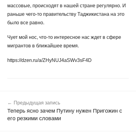
массовые, происходят в нашей стране регулярно. И
раньше чего-то правительству Таджикистана на это
было все равно.
Чует мой нос, что-то интересное нас ждет в сфере
мигрантов в ближайшее время.
https://dzen.ru/a/ZHyNUJ4aSWv3sF4D
Навигация
Н
Предыдущая запись
о
по
Теперь ясно зачем Путину нужен Пригожин с
в
записям
его резкими словами
о
с
т