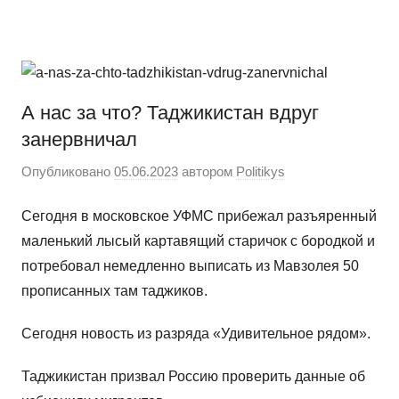
Перейти
Новости
Ещё
к
один
содержимому
сайт
на
А нас за что? Таджикистан вдруг
WordPress
занервничал
Опубликовано
05.06.2023
автором
Politikys
Сегодня в московское УФМС прибежал разъяренный
маленький лысый картавящий старичок с бородкой и
потребовал немедленно выписать из Мавзолея 50
прописанных там таджиков.
Сегодня новость из разряда «Удивительное рядом».
Таджикистан призвал Россию проверить данные об