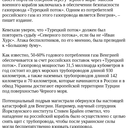
военного корабля заключалась в обеспечении безопасности
газопровода «Турецкий поток». Одним из потребителей
российского газа из этого газопровода является Венгрия», –
пишет издание.
Кевехази уверен, что «Турецкий поток» должен был
повторить судьбу «Северного потока», если бы не «Иван
Хурс». Атака беспилотников, по его мнению, была прелюдией
к «Большому буму».
Как известно, 50-60% годового потребления газа Венгрией
обеспечивается за счет российских поставок через «Турецкий
поток». Газопровод мощностью 31,5 миллиарда кубометров в
год состоит из двух морских трубопроводов длиной 930
километров, а также наземных трубопроводов длиной 142
километра и 70 километров, которые начинаются в России и в
обход Украины достигают европейской территории Турции
под поверхностью Черного моря.
Потенциальный подрыв магистрали обернулся бы настоящей
катастрофой для Венгрии. Например, научный сотрудник
Йорктаунского института Стивен Брайен отметил, что
нападение на российский корабль было осуществлено с целью
снять щит с трубопровода, чтобы после украинские силы
могли беспрепятственно взорвать газопровод.