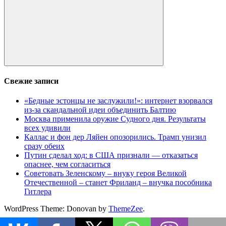
Поиск
Свежие записи
«Бедные эстонцы не заслужили!»: интернет взорвался
из-за скандальной идеи объединить Балтию
Москва применила оружие Судного дня. Результаты
всех удивили
Каллас и фон дер Ляйен опозорились. Трамп унизил
сразу обеих
Путин сделал ход: в США признали — отказаться
опаснее, чем согласиться
Советовать Зеленскому – внуку героя Великой
Отечественной – станет Фриланд – внучка пособника
Гитлера
WordPress Theme: Donovan by
ThemeZee
.