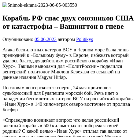
Перейти
Новости
Ещё
к
один
содержимому
Корабль РФ спас двух союзников США
сайт
от катастрофы – Вашингтон в гневе
на
WordPress
Опубликовано
05.06.2023
автором
Politikys
Атака беспилотных катеров ВСУ в Черном море была лишь
прелюдией к «Большому буму» в Европе, избежать который
удалось благодаря действиям российского корабля «Иван
Хурс». Такими выводами для «ПолитРоссии» поделился
венгерский политолог Миклош Кевехази со ссылкой на
данные издания Magyar Hirlap.
По словам венгерского эксперта, 24 мая произошел
судьбоносный для Будапешта морской бой. Речь идет о
нападении беспилотных катеров ВСУ на российский корабль
«Иван Хурс» в 140 километрах северо-восточнее от пролива
Босфор.
«Справедливо возникает вопрос: что делал российский
военный корабль в 500 километрах от побережья своей
родины? С какой целью «Иван Хурс» отплыл так далеко от
своего порта на северном берегу Черного моря? Миссия