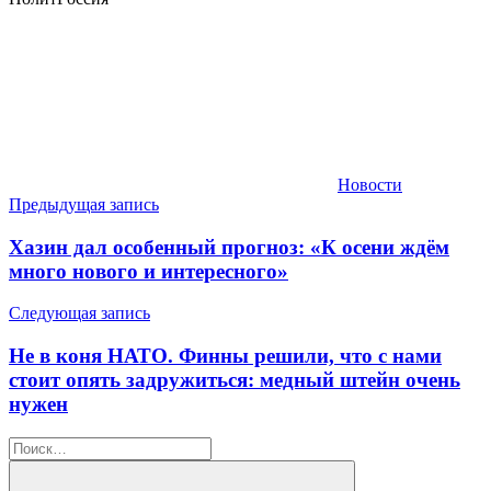
Новости
Навигация
Предыдущая запись
по
Хазин дал особенный прогноз: «К осени ждём
записям
много нового и интересного»
Следующая запись
Не в коня НАТО. Финны решили, что с нами
стоит опять задружиться: медный штейн очень
нужен
Найти: