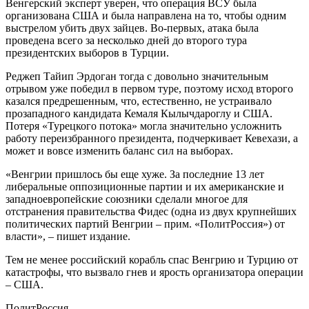
Венгерский эксперт уверен, что операция ВСУ была
организована США и была направлена на то, чтобы одним
выстрелом убить двух зайцев. Во-первых, атака была
проведена всего за несколько дней до второго тура
президентских выборов в Турции.
Реджеп Тайип Эрдоган тогда с довольно значительным
отрывом уже победил в первом туре, поэтому исход второго
казался предрешенным, что, естественно, не устраивало
прозападного кандидата Кемаля Кылычдароглу и США.
Потеря «Турецкого потока» могла значительно усложнить
работу переизбранного президента, подчеркивает Кевехази, а
может и вовсе изменить баланс сил на выборах.
«Венгрии пришлось бы еще хуже. За последние 13 лет
либеральные оппозиционные партии и их американские и
западноевропейские союзники сделали многое для
отстранения правительства Фидес (одна из двух крупнейших
политических партий Венгрии – прим. «ПолитРоссия») от
власти», – пишет издание.
Тем не менее российский корабль спас Венгрию и Турцию от
катастрофы, что вызвало гнев и ярость организатора операции
– США.
ПолитРоссия