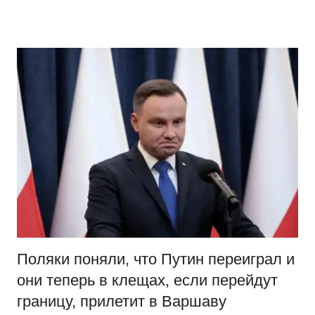
Перейти
Новости
Ещё
к
один
содержимому
сайт
на
WordPress
Поляки поняли, что Путин переиграл и
они теперь в клещах, если перейдут
границу, прилетит в Варшаву