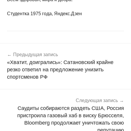
Студентка 1975 года, Яндекс.Дзен
Навигация
Н
Предыдущая запись
о
по
«Хватит, доигрались»: Сатановский крайне
в
записям
резко ответил на предложение унизить
о
спортсменов РФ
с
т
и
Следующая запись
Саудиты собираются раздеть СШA, Россия
пристроила газовый хаб в виску Брюсселя,
Bloomberg продолжает уничтожать свою
репутацию