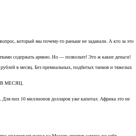
опрос, который мы почему-то раньше не задавали. А кто за это
твами содержать армию. Но — позвольте! Это ж какие деньги!
рублей в месяц. Без премиальных, подбитых танков и тяжелых
ов В МЕСЯЦ.
и. Для них 10 миллионов долларов уже капитал. Африка это не
тво оплачивает поход на Москву, против самого же себя.