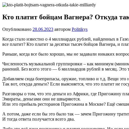
Перейти
Новости
Ещё
к
один
содержимому
Кто платит бойцам Вагнера? Откуда т
сайт
на
Опубликовано
28.06.2023
автором
Politikys
WordPress
Когда стало известно о 4 миллиардах рублей, найденных в Газ
все платит? Кто платит за десятки тысяч бойцов Вагнера, и пл
Раньше, когда все было хорошо, мы не задавали никаких вопр
Численность музыкальной группировки – как минимум (минимум
ранений. Без всего этого — 6 миллиардов рублей в месяц. Это т
Добавляем сюда боеприпасы, оружие, топливо и т.д. Вещи эт
Так вот, откуда деньги? Если выясняется, что это платит не гос
Разговоры о том, что это деньги из Африки, где Пригожину пла
Эмираты, деньгами они не швыряются.
Или это прибыль ресторанов Пригожина в Москве? Ещё смешне
А потом, даже если бы это было так — зачем Пригожину трати
И тогда ответа получается всего два.
Либо это всё-таки постановка и платит государство. Но если н