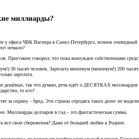
акие миллиарды?
еле у офиса ЧВК Вагнера в Санкт-Петербурге, возник очевидный в
атит немало?
осов. Пригожин говорил, что пока вынужден собственными средс
!) 30 тысяч человек. Зарплата минимум (минимум!) 200 тысяч 
олько зарплата.
о не дешёвые, так что думаю, речь идёт о ДЕСЯТКАХ миллиард
ударство, то кто?
тят за охрану – бред. Эти страны отродясь таких денег не видел
е. Миллиарды долларов в год – это фантастическая сумма.
ть все свои сбережения? Даже от большей любви к Родине.
е постановка, то возникает вообще уникальный вариант. Государс