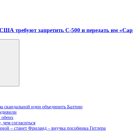
 США требуют запретить С-500 и передать им «Са
-за скандальной идеи объединить Балтию
 удивили
у обеих
, чем согласиться
нной – станет Фриланд – внучка пособника Гитлера