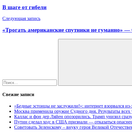
по
В шаге от гибели
записям
Следующая запись
«Трогать американские спутники не гуманно» —
Найти:
Поиск
Свежие записи
«Бедные эстонцы не заслужили!»: интернет взорвался из
Москва применила оружие Судного дня. Результаты всех
Каллас и фон дер Ляйен опозорились. Трамп унизил сраз
Путин сделал ход: в США признали — отказаться опаснее
Советовать Зеленскому – внуку героя Великой Отечестве