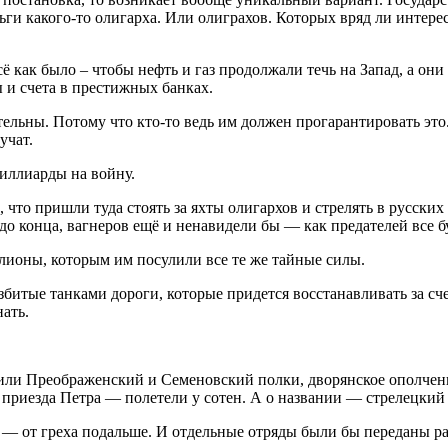
еньги какого-то олигарха. Или олиграхов. Которых вряд ли инт
 как было – чтобы нефть и газ продолжали течь на Запад, а они
 и счета в престижных банках.
ятельны. Потому что кто-то ведь им должен прогарантировать это
учат.
миллиарды на войну.
 что пришли туда стоять за яхты олигархов и стрелять в русских 
 до конца, вагнеров ещё и ненавидели бы — как предателей все 
лионы, которым им посулили все те же тайные силы.
збитые танками дороги, которые придется восстанавливать за сч
нать.
вили Преображенский и Семеновский полки, дворянское ополче
 приезда Петра — полетели у сотен. А о названии — стрелецкий
и — от греха подальше. И отдельные отряды были бы переданы 