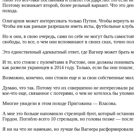
Поэтому возникает второй, более рельный вариант. Что это д
похода.
Олигархов может интересовать только Путин. Чтобы вернуть всё
Чтобы им как раньше разрешали иметь яхты, футбольные клубы
Но и они, в свою очередь, сами по себе не могут быть самосто
свободы, то все, о чем они вспоминают в своих снах, точно пол
Это единственный адекватный ответ, где Вагнер может брать 
И те, кто стояли с пулемётами в Ростове, они должны понимать,
как развели украинцев в 2014 году. Только, если бы они пошли
Возможно, конечно, они стояли еще и за свои собственные мил
Думаю, что так. Потому что их совершенно не интересовали ра
кое-что еще, связанное с потерями, о чем не хотелось бы упоми
Многие увидели в этом походе Пригожина — Власова.
А мне это больше напомнило стрелеций бунт, который остано
Гордон. Погибло всего 10 стрельцов, но головы позже — после
Я ни на что не намекаю, но лучше бы Вагнера расформировал