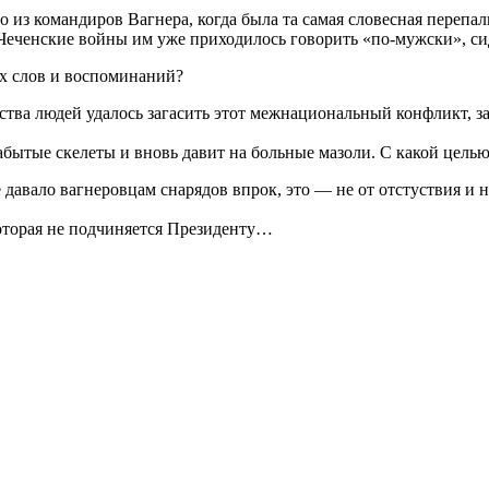
о из командиров Вагнера, когда была та самая словесная перепа
 в Чеченские войны им уже приходилось говорить «по-мужски», с
их слов и воспоминаний?
ва людей удалось загасить этот межнациональный конфликт, за
забытые скелеты и вновь давит на больные мазоли. С какой цель
давало вагнеровцам снарядов впрок, это — не от отстуствия и н
которая не подчиняется Президенту…