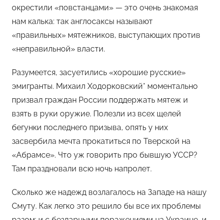
окрестили «повстанцами» — это очень знакомая
нам калька: так англосаксы называют
«правильных» мятежников, выступающих против
«неправильной» власти.
Разумеется, засуетились «хорошие русские»
эмигранты. Михаил Ходорковский* моментально
призвал граждан России поддержать мятеж и
взять в руки оружие. Полезли из всех щелей
бегунки последнего призыва, опять у них
засвербила мечта прокатиться по Тверской на
«Абрамсе». Что уж говорить про бывшую УССР?
Там праздновали всю ночь напролет.
Сколько же надежд возлагалось на Западе на нашу
Смуту. Как легко это решило бы все их проблемы
разом: и с бездарными поражениями на Украине, и