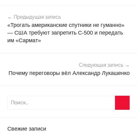
Навигация
Н
Предыдущая запись
о
по
«Трогать американские спутники не гуманно»
в
записям
— США требуют запретить С-500 и передать
о
им «Сармат»
с
т
и
Следующая запись
Почему переговоры вёл Александр Лукашенко
Свежие записи