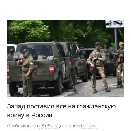
Перейти
Новости
Ещё
к
один
содержимому
сайт
на
WordPress
Запад поставил всё на гражданскую
войну в России
Опубликовано
28.06.2023
автором
Politikys