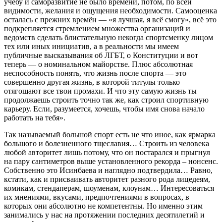
учёбу и саморазвитие не было времени, потом, по всей
видимости, желания и ощущения необходимости. Самооценка
осталась с прежних времён — «я лучшая, я всё смогу», всё это
подкрепляется стремлением множества организаций и
ведомств сделать блистательную некогда спортсменку лицом
тех или иных инициатив, а в реальности мы имеем
публичные высказывания об ЛГБТ, о Конституции и вот
теперь — о номинальном майорстве. Плюс абсолютная
неспособность понять, что жизнь после спорта — это
совершенно другая жизнь, в которой титулы только
отягощают все твои промахи. И что эту самую жизнь ты
продолжаешь строить точно так же, как строил спортивную
карьеру. Если, разумеется, хочешь, чтобы имя снова начало
работать на тебя».
Так называемый большой спорт есть не что иное, как ярмарка
большого и болезненного тщеславия… Строить из человека
любой авторитет лишь потому, что он постарался и прыгнул
на пару сантиметров выше установленного рекорда – нонсенс.
Собственно это Исинбаева и наглядно подтвердила… Равно,
кстати, как и присваивать авторитет разного рода лицедеям,
комикам, стендаперам, шоуменам, клоунам… Интересоваться
их мнениями, вкусами, предпочтениями в вопросах, в
которых они абсолютно не компетентны. Но именно этим
занимались у нас на протяжении последних десятилетий и