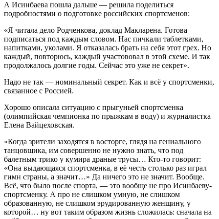
А Исинбаева пошла дальше — решила поделиться
подробностями о подготовке российских спортсменов:
«Я читала дело Родченкова, доклад Макларена. Готова
подписаться под каждым словом. Нас пичкали таблетками,
напитками, уколами. Я отказалась брать на себя этот грех. Но
каждый, повторюсь, каждый участововал в этой схеме. И так
продолжалось долгие годы. Сейчас это уже не секрет».
Надо не так — номинальный секрет. Как и всё у спортсменки,
связанное с Россией.
Хорошо описала ситуацию с прыгуньей спортсменка
(олимпийская чемпионка по прыжкам в воду) и журналистка
Елена Вайцеховская.
«Когда зрители заходятся в восторге, глядя на гениального
танцовщика, им совершенно не нужно знать, что под
балетным трико у кумира драные трусы… Кто-то говорит:
«Она выдающаяся спортсменка, в её честь столько раз играл
гимн страны, а значит…» Да ничего это не значит. Вообще.
Всё, что было после спорта, — это вообще не про Исинбаеву-
спортсменку. А про не слишком умную, не слишком
образованную, не слишком эрудированную женщину, у
которой… ну вот таким образом жизнь сложилась: сначала на