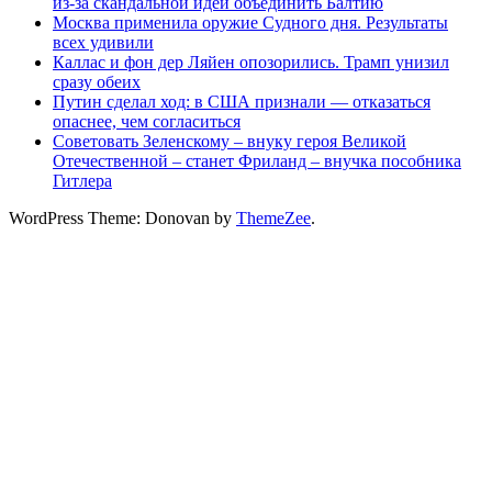
из-за скандальной идеи объединить Балтию
Москва применила оружие Судного дня. Результаты
всех удивили
Каллас и фон дер Ляйен опозорились. Трамп унизил
сразу обеих
Путин сделал ход: в США признали — отказаться
опаснее, чем согласиться
Советовать Зеленскому – внуку героя Великой
Отечественной – станет Фриланд – внучка пособника
Гитлера
WordPress Theme: Donovan by
ThemeZee
.