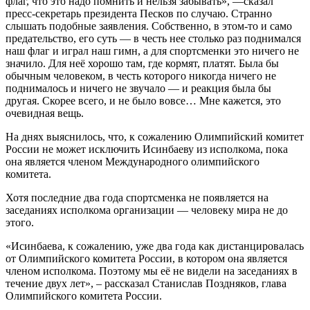
флаг, что это надо помнить и нельзя забывать», —сказал
пресс-секретарь президента Песков по случаю. Странно
слышать подобные заявления. Собственно, в этом-то и само
предательство, его суть — в честь нее столько раз поднимался
наш флаг и играл наш гимн, а для спортсменки это ничего не
значило. Для неё хорошо там, где кормят, платят. Была бы
обычным человеком, в честь которого никогда ничего не
поднималось и ничего не звучало — и реакция была бы
другая. Скорее всего, и не было вовсе… Мне кажется, это
очевидная вещь.
На днях выяснилось, что, к сожалению Олимпийский комитет
России не может исключить Исинбаеву из исполкома, пока
она является членом Международного олимпийского
комитета.
Хотя последние два года спортсменка не появляется на
заседаниях исполкома организации — человеку мира не до
этого.
«Исинбаева, к сожалению, уже два года как дистанцировалась
от Олимпийского комитета России, в котором она является
членом исполкома. Поэтому мы её не видели на заседаниях в
течение двух лет», – рассказал Станислав Поздняков, глава
Олимпийского комитета России.