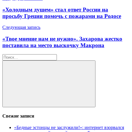
по
«Холодным душем» стал ответ России на
записям
просьбу Греции помочь с пожарами на Родосе
Следующая запись
«Твое мнение нам не нужно». Захарова жестко
поставила на место выскочку Макрона
Найти:
Поиск
Свежие записи
«Бедные эстонцы не заслужили!»: интернет взорвался