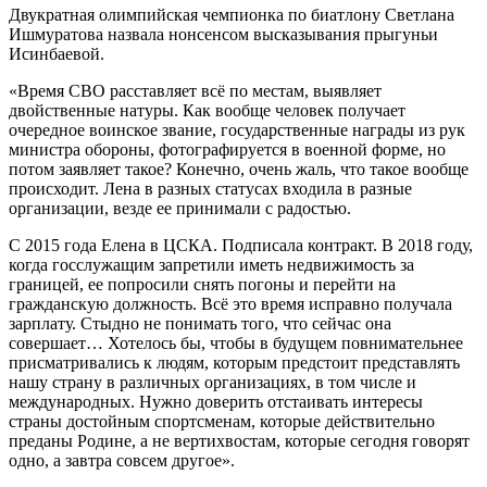
Двукратная олимпийская чемпионка по биатлону Светлана
Ишмуратова назвала нонсенсом высказывания прыгуньи
Исинбаевой.
«Время СВО расставляет всё по местам, выявляет
двойственные натуры. Как вообще человек получает
очередное воинское звание, государственные награды из рук
министра обороны, фотографируется в военной форме, но
потом заявляет такое? Конечно, очень жаль, что такое вообще
происходит. Лена в разных статусах входила в разные
организации, везде ее принимали с радостью.
С 2015 года Елена в ЦСКА. Подписала контракт. В 2018 году,
когда госслужащим запретили иметь недвижимость за
границей, ее попросили снять погоны и перейти на
гражданскую должность. Всё это время исправно получала
зарплату. Стыдно не понимать того, что сейчас она
совершает… Хотелось бы, чтобы в будущем повнимательнее
присматривались к людям, которым предстоит представлять
нашу страну в различных организациях, в том числе и
международных. Нужно доверить отстаивать интересы
страны достойным спортсменам, которые действительно
преданы Родине, а не вертихвостам, которые сегодня говорят
одно, а завтра совсем другое».