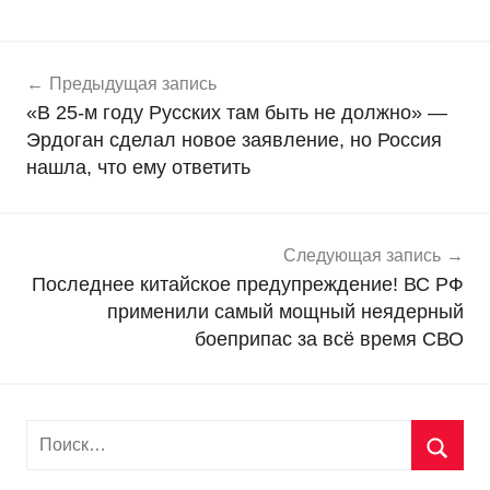
Навигация
Н
Предыдущая запись
о
по
«В 25-м году Русских там быть не должно» —
в
записям
Эрдоган сделал новое заявление, но Россия
о
нашла, что ему ответить
с
т
и
Следующая запись
Последнее китайское предупреждение! ВС РФ
применили самый мощный неядерный
боеприпас за всё время СВО