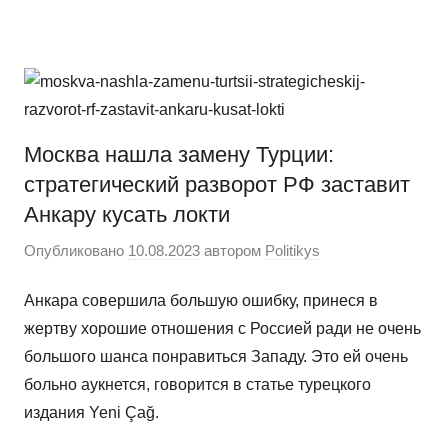
Перейти
Новости
Ещё
к
один
содержимому
сайт
на
WordPress
Москва нашла замену Турции:
стратегический разворот РФ заставит
Анкару кусать локти
Опубликовано
10.08.2023
автором
Politikys
Анкара совершила большую ошибку, принеся в
жертву хорошие отношения с Россией ради не очень
большого шанса понравиться Западу. Это ей очень
больно аукнется, говорится в статье турецкого
издания Yeni Çağ.